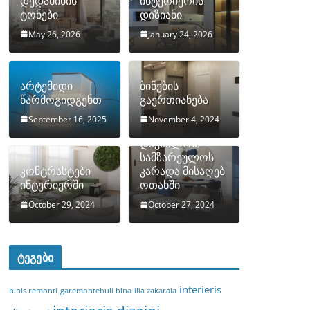
დედამიწის
ინტერიერის
ტონები
დიზიანი
May 26, 2026
January 24, 2026
არტემიდი
ბინების
წარმოგიდგენთ
გაერთიანება
September 16, 2025
November 4, 2024
როგორ
დავმალოთ
სამზარეულოს
კონტრასტები
კარადა მისაღებ
ინტერიერში
ოთახში
October 29, 2024
October 27, 2024
ტეგები
interieris
binis remonti
garemontebuli bina
ilia zakaraia