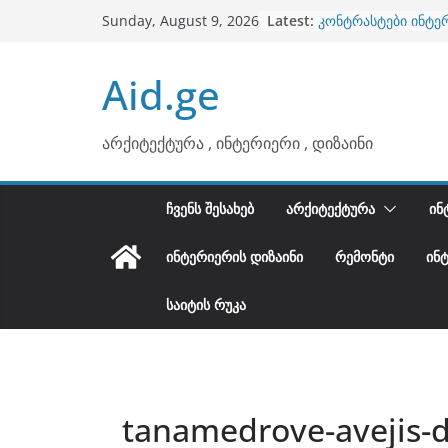
Skip
Latest:
კონტრასტები ინტე
Sunday, August 9, 2026
to
თბილი მინიმალიზმ
ტონები
content
Aid.ge
ინტერიერის დიზიან
არტემიდი წარმოგ
ბინების გაერთიანე
არქიტექტურა , ინტერიერი , დიზაინი
ᲩᲕᲔᲜᲡ ᲨᲔᲡᲐᲮᲔᲑ
ᲐᲠᲥᲘᲢᲔᲥᲢᲣᲠᲐ
ᲘᲜ
ᲘᲜᲢᲔᲠᲘᲔᲠᲘᲡ ᲓᲘᲖᲐᲘᲜᲘ
ᲠᲔᲛᲝᲜᲢᲘ
ᲘᲜ
ᲡᲐᲘᲢᲘᲡ ᲠᲣᲙᲐ
tanamedrove-avejis-di