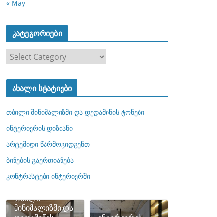
« May
კატეგორიები
კ
ა
ტ
ახალი სტატიები
ე
გ
თბილი მინიმალიზმი და დედამიწის ტონები
ო
რ
ინტერიერის დიზიანი
ი
არტემიდი წარმოგიდგენთ
ე
ბინების გაერთიანება
ბ
ი
კონტრასტები ინტერიერში
თბილი
მინიმალიზმი და