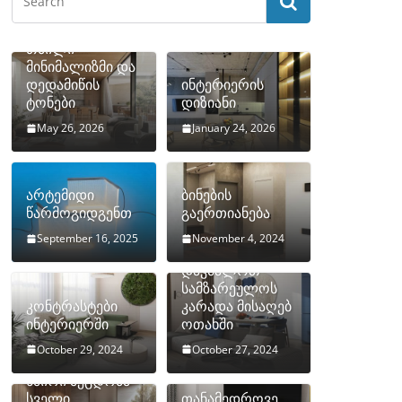
თბილი
მინიმალიზმი და
დედამიწის
ინტერიერის
ტონები
დიზიანი
May 26, 2026
January 24, 2026
არტემიდი
ბინების
წარმოგიდგენთ
გაერთიანება
September 16, 2025
November 4, 2024
როგორ
დავმალოთ
სამზარეულოს
კონტრასტები
კარადა მისაღებ
ინტერიერში
ოთახში
October 29, 2024
October 27, 2024
10 ყველაზე
ხშირი შეცდომა
სველი
თანამედროვე