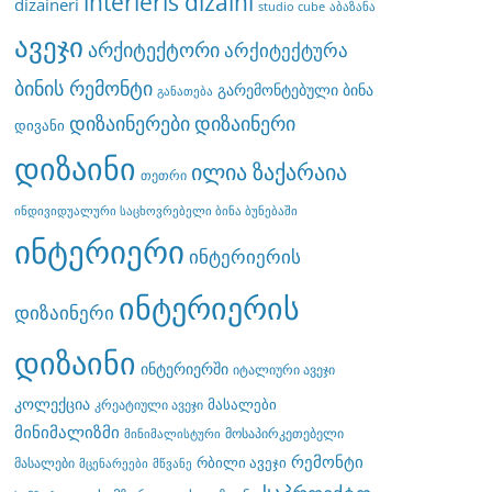
interieris dizaini
dizaineri
studio cube
აბაზანა
ავეჯი
არქიტექტორი
არქიტექტურა
ბინის რემონტი
გარემონტებული ბინა
განათება
დიზაინერები
დიზაინერი
დივანი
დიზაინი
ილია ზაქარაია
თეთრი
ინდივიდუალური საცხოვრებელი ბინა ბუნებაში
ინტერიერი
ინტერიერის
ინტერიერის
დიზაინერი
დიზაინი
ინტერიერში
იტალიური ავეჯი
კოლექცია
მასალები
კრეატიული ავეჯი
მინიმალიზმი
მოსაპირკეთებელი
მინიმალისტური
რემონტი
რბილი ავეჯი
მასალები
მცენარეები
მწვანე