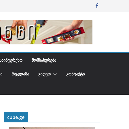
ᲡᲐᲘᲜᲢᲔᲠᲔᲡᲝ
ᲛᲝᲛᲡᲐᲮᲣᲠᲔᲑᲐ
Ი
ᲠᲔᲙᲚᲐᲛᲐ
ᲕᲘᲓᲔᲝ
ᲙᲝᲜᲢᲐᲥᲢᲘ
cube.ge