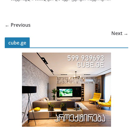
← Previous
Next →
cube.ge