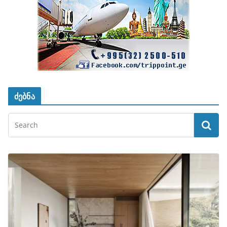
ძებნა