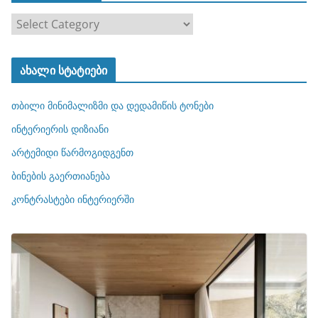
კ
ა
ტ
ახალი სტატიები
ე
გ
თბილი მინიმალიზმი და დედამიწის ტონები
ო
რ
ინტერიერის დიზიანი
ი
არტემიდი წარმოგიდგენთ
ე
ბინების გაერთიანება
ბ
ი
კონტრასტები ინტერიერში