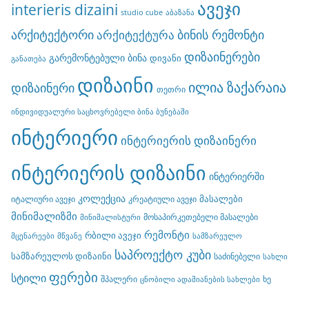
ავეჯი
interieris dizaini
studio cube
აბაზანა
არქიტექტორი
ბინის რემონტი
არქიტექტურა
დიზაინერები
გარემონტებული ბინა
დივანი
განათება
დიზაინი
ილია ზაქარაია
დიზაინერი
თეთრი
ინდივიდუალური საცხოვრებელი ბინა ბუნებაში
ინტერიერი
ინტერიერის დიზაინერი
ინტერიერის დიზაინი
ინტერიერში
კოლექცია
მასალები
იტალიური ავეჯი
კრეატიული ავეჯი
მინიმალიზმი
მოსაპირკეთებელი მასალები
მინიმალისტური
რემონტი
რბილი ავეჯი
მცენარეები
მწვანე
სამზარეულო
საპროექტო კუბი
სამზარეულოს დიზაინი
საძინებელი
სახლი
ფერები
სტილი
შპალერი
ხე
ცნობილი ადამიანების სახლები