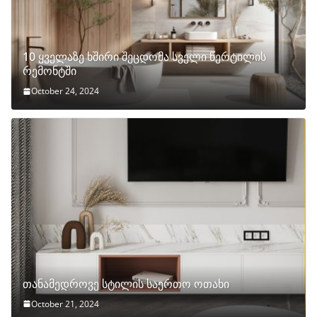
10 ყველაზე ხშირი შეცდომა სველი წერტილის
რემონტში
October 24, 2024
თანამედროვე სტილის საერთო ოთახი
October 21, 2024