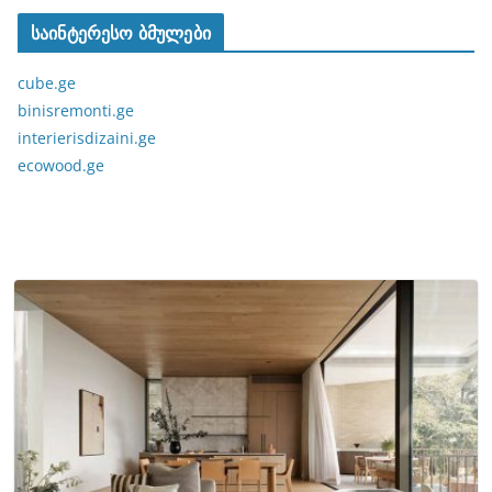
საინტერესო ბმულები
cube.ge
binisremonti.ge
interierisdizaini.ge
ecowood.ge