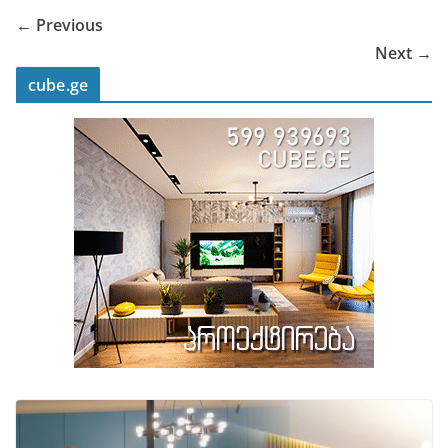
← Previous
Next →
cube.ge