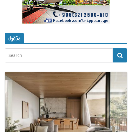
ძებნა