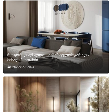
როგორ დავმალოთ სამზარეულოს კარადა
მისაღებ ოთახში
October 27, 2024