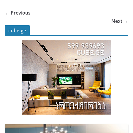
← Previous
Next →
cube.ge