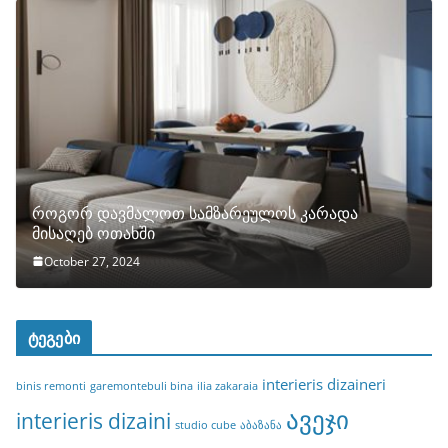
როგორ დავმალოთ სამზარეულოს კარადა
მისაღებ ოთახში
October 27, 2024
ტეგები
interieris dizaineri
binis remonti
garemontebuli bina
ilia zakaraia
ავეჯი
interieris dizaini
studio cube
აბაზანა