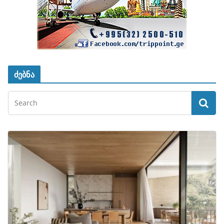
ძებნა