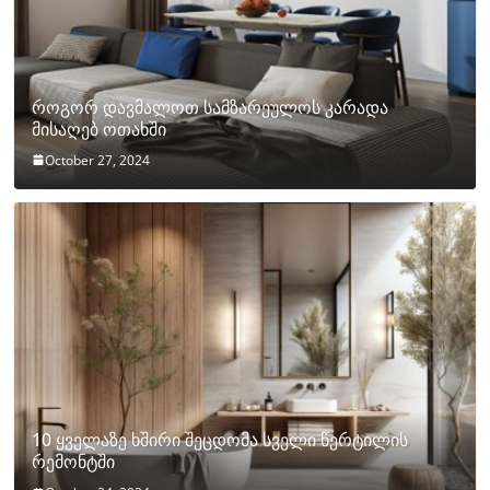
როგორ დავმალოთ სამზარეულოს კარადა
მისაღებ ოთახში
October 27, 2024
10 ყველაზე ხშირი შეცდომა სველი წერტილის
რემონტში