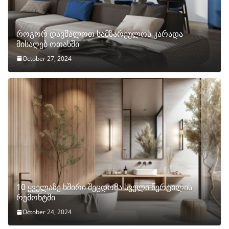
როგორ დავმალოთ სამზარეულოს კარადა
მისაღებ ოთახში
October 27, 2024
10 ყველაზე ხშირი შეცდომა სველი წერტილის
რემონტში
October 24, 2024