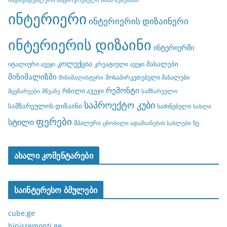
ინტერიერი
ინტერიერის დიზაინერი
ინტერიერის დიზაინი
ინტერიერში
კოლექცია
მასალები
იტალიური ავეჯი
კრეატიული ავეჯი
მინიმალიზმი
მოსაპირკეთებელი მასალები
მინიმალისტური
რემონტი
რბილი ავეჯი
მცენარეები
მწვანე
სამზარეულო
საპროექტო კუბი
სამზარეულოს დიზაინი
საძინებელი
სახლი
ფერები
სტილი
შპალერი
ხე
ცნობილი ადამიანების სახლები
ახალი კომენტარები
საინტერესო ბმულები
cube.ge
binisremonti.ge