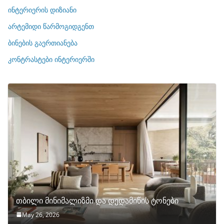
რ
ინტერიერის დიზიანი
ი
არტემიდი წარმოგიდგენთ
ე
ბინების გაერთიანება
ბ
ი
კონტრასტები ინტერიერში
თბილი მინიმალიზმი და დედამიწის ტონები
May 26, 2026