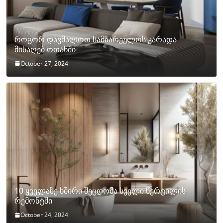
როგორ დავმალოთ სამზარეულოს კარადა
მისაღებ ოთახში
October 27, 2024
10 ყველაზე ხშირი შეცდომა სველი წერტილის
რემონტში
October 24, 2024