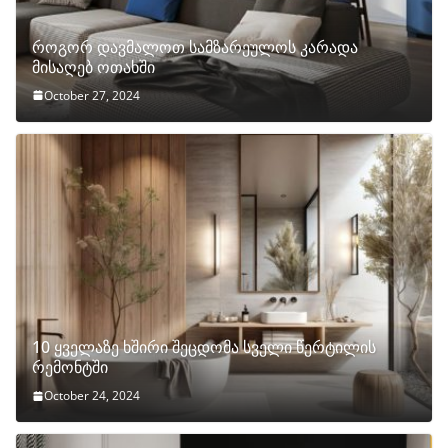
როგორ დავმალოთ სამზარეულოს კარადა
მისაღებ ოთახში
October 27, 2024
10 ყველაზე ხშირი შეცდომა სველი წერტილის
რემონტში
October 24, 2024