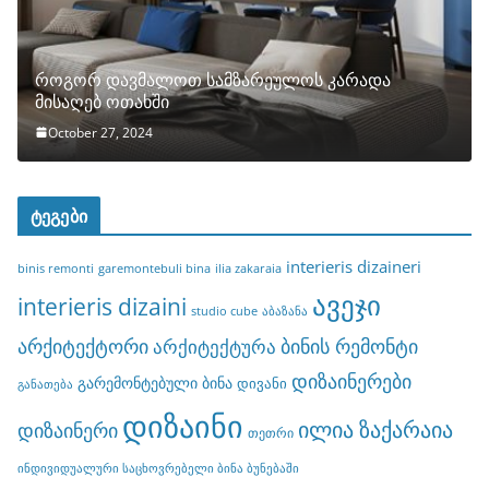
როგორ დავმალოთ სამზარეულოს კარადა
მისაღებ ოთახში
October 27, 2024
ტეგები
interieris dizaineri
binis remonti
garemontebuli bina
ilia zakaraia
ავეჯი
interieris dizaini
studio cube
აბაზანა
არქიტექტორი
ბინის რემონტი
არქიტექტურა
დიზაინერები
გარემონტებული ბინა
დივანი
განათება
დიზაინი
ილია ზაქარაია
დიზაინერი
თეთრი
ინდივიდუალური საცხოვრებელი ბინა ბუნებაში