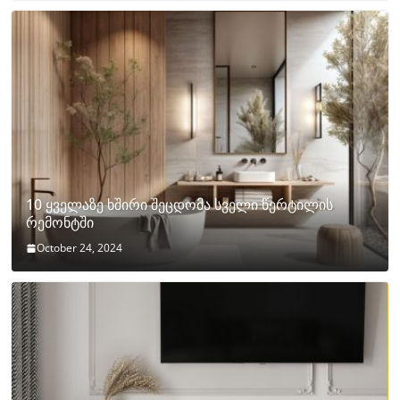
10 ყველაზე ხშირი შეცდომა სველი წერტილის
რემონტში
October 24, 2024