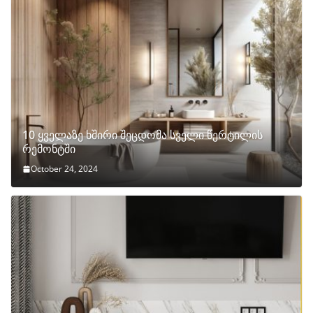
10 ყველაზე ხშირი შეცდომა სველი წერტილის
რემონტში
October 24, 2024