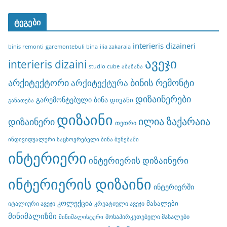
ტეგები
interieris dizaineri
binis remonti
garemontebuli bina
ilia zakaraia
ავეჯი
interieris dizaini
studio cube
აბაზანა
არქიტექტორი
ბინის რემონტი
არქიტექტურა
დიზაინერები
გარემონტებული ბინა
დივანი
განათება
დიზაინი
ილია ზაქარაია
დიზაინერი
თეთრი
ინდივიდუალური საცხოვრებელი ბინა ბუნებაში
ინტერიერი
ინტერიერის დიზაინერი
ინტერიერის დიზაინი
ინტერიერში
კოლექცია
მასალები
იტალიური ავეჯი
კრეატიული ავეჯი
მინიმალიზმი
მოსაპირკეთებელი მასალები
მინიმალისტური