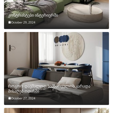
კონტრასტები ინტერიერში
October 29, 2024
როგორ დავმალოთ სამზარეულოს კარადა
მისაღებ ოთახში
October 27, 2024