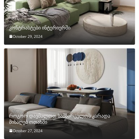
კონტრასტები ინტერიერში
October 29, 2024
როგორ დავმალოთ სამზარეულოს კარადა
მისაღებ ოთახში
October 27, 2024