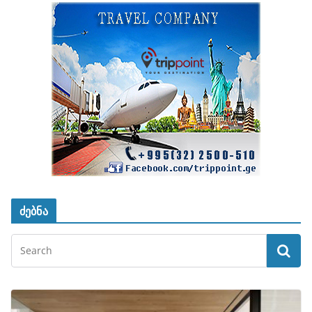
ძებნა