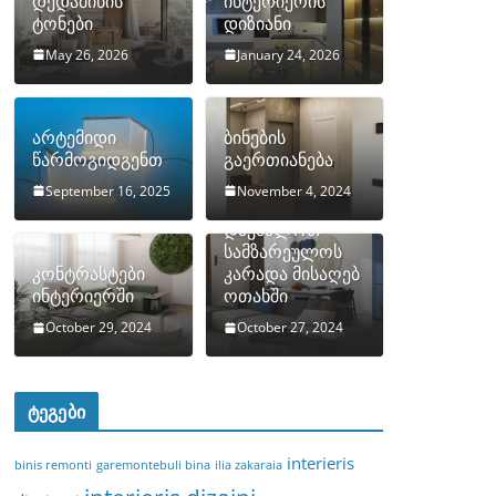
დედამიწის
ინტერიერის
ტონები
დიზიანი
May 26, 2026
January 24, 2026
არტემიდი
ბინების
წარმოგიდგენთ
გაერთიანება
September 16, 2025
November 4, 2024
როგორ
დავმალოთ
სამზარეულოს
კონტრასტები
კარადა მისაღებ
ინტერიერში
ოთახში
October 29, 2024
October 27, 2024
ტეგები
interieris
binis remonti
garemontebuli bina
ilia zakaraia