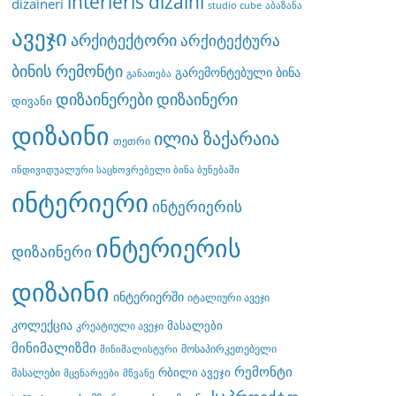
interieris dizaini
dizaineri
studio cube
აბაზანა
ავეჯი
არქიტექტორი
არქიტექტურა
ბინის რემონტი
გარემონტებული ბინა
განათება
დიზაინერები
დიზაინერი
დივანი
დიზაინი
ილია ზაქარაია
თეთრი
ინდივიდუალური საცხოვრებელი ბინა ბუნებაში
ინტერიერი
ინტერიერის
ინტერიერის
დიზაინერი
დიზაინი
ინტერიერში
იტალიური ავეჯი
კოლექცია
მასალები
კრეატიული ავეჯი
მინიმალიზმი
მოსაპირკეთებელი
მინიმალისტური
რემონტი
რბილი ავეჯი
მასალები
მცენარეები
მწვანე