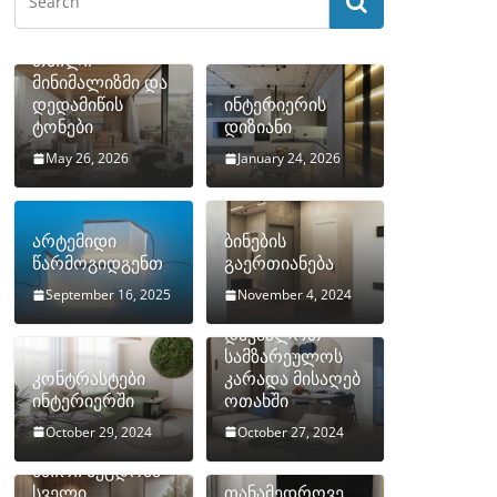
თბილი
მინიმალიზმი და
დედამიწის
ინტერიერის
ტონები
დიზიანი
May 26, 2026
January 24, 2026
არტემიდი
ბინების
წარმოგიდგენთ
გაერთიანება
September 16, 2025
November 4, 2024
როგორ
დავმალოთ
სამზარეულოს
კონტრასტები
კარადა მისაღებ
ინტერიერში
ოთახში
October 29, 2024
October 27, 2024
10 ყველაზე
ხშირი შეცდომა
სველი
თანამედროვე