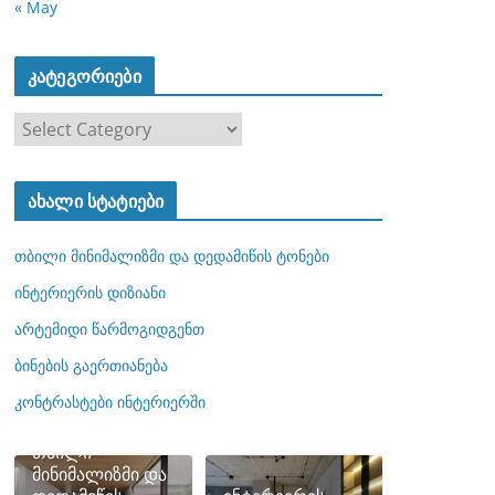
« May
კატეგორიები
კ
ა
ტ
ახალი სტატიები
ე
გ
თბილი მინიმალიზმი და დედამიწის ტონები
ო
რ
ინტერიერის დიზიანი
ი
არტემიდი წარმოგიდგენთ
ე
ბინების გაერთიანება
ბ
ი
კონტრასტები ინტერიერში
თბილი
მინიმალიზმი და