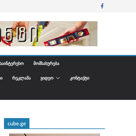
ᲡᲐᲘᲜᲢᲔᲠᲔᲡᲝ
ᲛᲝᲛᲡᲐᲮᲣᲠᲔᲑᲐ
Ი
ᲠᲔᲙᲚᲐᲛᲐ
ᲕᲘᲓᲔᲝ
ᲙᲝᲜᲢᲐᲥᲢᲘ
cube.ge