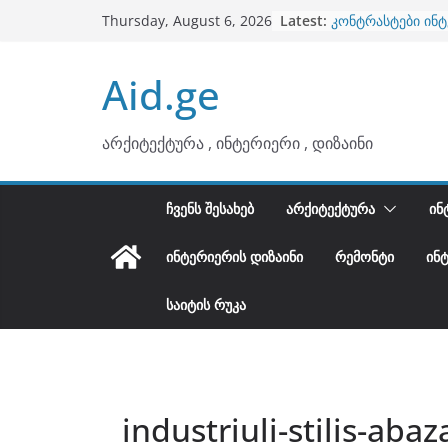
Skip
Latest:
კონტრასტები ინ
Thursday, August 6, 2026
to
თბილი მინიმალიზ
ტონები
content
Aid.ge
ინტერიერის დიზი
არტემიდი წარმო
ბინების გაერთია
არქიტექტურა , ინტერიერი , დიზაინი
ᲩᲕᲔᲜᲡ ᲨᲔᲡᲐᲮᲔᲑ
ᲐᲠᲥᲘᲢᲔᲥᲢᲣᲠᲐ
ᲘᲜ
ᲘᲜᲢᲔᲠᲘᲔᲠᲘᲡ ᲓᲘᲖᲐᲘᲜᲘ
ᲠᲔᲛᲝᲜᲢᲘ
ᲘᲜ
ᲡᲐᲘᲢᲘᲡ ᲠᲣᲙᲐ
industriuli-stilis-abaz