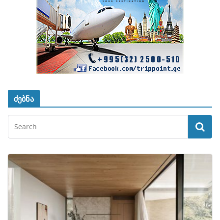
ძებნა