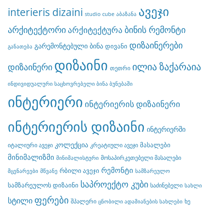
ავეჯი
interieris dizaini
studio cube
აბაზანა
არქიტექტორი
ბინის რემონტი
არქიტექტურა
დიზაინერები
გარემონტებული ბინა
დივანი
განათება
დიზაინი
ილია ზაქარაია
დიზაინერი
თეთრი
ინდივიდუალური საცხოვრებელი ბინა ბუნებაში
ინტერიერი
ინტერიერის დიზაინერი
ინტერიერის დიზაინი
ინტერიერში
კოლექცია
მასალები
იტალიური ავეჯი
კრეატიული ავეჯი
მინიმალიზმი
მოსაპირკეთებელი მასალები
მინიმალისტური
რემონტი
რბილი ავეჯი
მცენარეები
მწვანე
სამზარეულო
საპროექტო კუბი
სამზარეულოს დიზაინი
საძინებელი
სახლი
ფერები
სტილი
შპალერი
ხე
ცნობილი ადამიანების სახლები