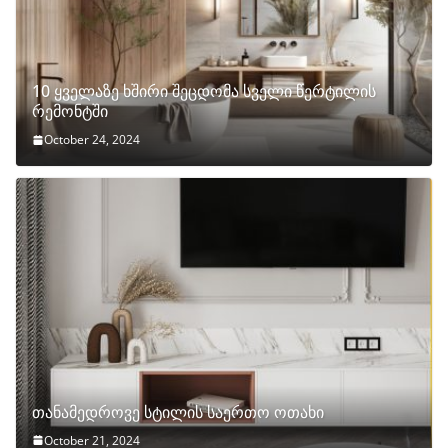
10 ყველაზე ხშირი შეცდომა სველი წერტილის
რემონტში
October 24, 2024
თანამედროვე სტილის საერთო ოთახი
October 21, 2024