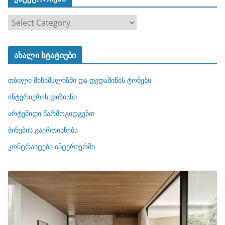
კ
ა
ტ
ახალი სტატიები
ე
გ
თბილი მინიმალიზმი და დედამიწის ტონები
ო
რ
ინტერიერის დიზიანი
ი
არტემიდი წარმოგიდგენთ
ე
ბინების გაერთიანება
ბ
ი
კონტრასტები ინტერიერში