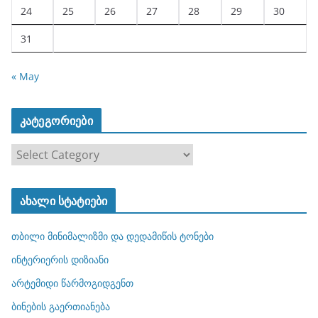
24
25
26
27
28
29
30
31
« May
კატეგორიები
კ
ა
ტ
ახალი სტატიები
ე
გ
თბილი მინიმალიზმი და დედამიწის ტონები
ო
რ
ინტერიერის დიზიანი
ი
არტემიდი წარმოგიდგენთ
ე
ბინების გაერთიანება
ბ