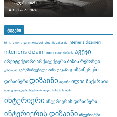
მისაღებ ოთახში
October 27, 2024
ტეგები
interieris dizaineri
binis remonti
garemontebuli bina
ilia zakaraia
ავეჯი
interieris dizaini
studio cube
აბაზანა
არქიტექტორი
ბინის რემონტი
არქიტექტურა
დიზაინერები
გარემონტებული ბინა
დივანი
განათება
დიზაინი
ილია ზაქარაია
დიზაინერი
თეთრი
ინდივიდუალური საცხოვრებელი ბინა ბუნებაში
ინტერიერი
ინტერიერის დიზაინერი
ინტერიერის დიზაინი
ინტერიერში