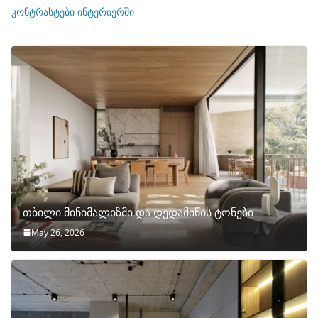
ი
კონტრასტები ინტერიერში
თბილი მინიმალიზმი და დედამიწის ტონები
May 26, 2026