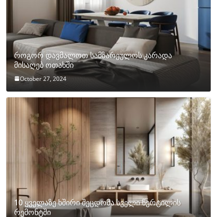
როგორ დავმალოთ სამზარეულოს კარადა
მისაღებ ოთახში
October 27, 2024
10 ყველაზე ხშირი შეცდომა სველი წერტილის
რემონტში