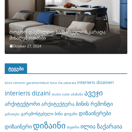
როგორ დავმალოთ სამზარეულოს კარადა
მისაღებ ოთახში
October 27, 2024
ტეგები
interieris dizaineri
binis remonti
garemontebuli bina
ilia zakaraia
ავეჯი
interieris dizaini
studio cube
აბაზანა
არქიტექტორი
ბინის რემონტი
არქიტექტურა
დიზაინერები
გარემონტებული ბინა
დივანი
განათება
დიზაინი
ილია ზაქარაია
დიზაინერი
თეთრი