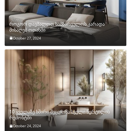
როგორ დავმალოთ სამზარეულოს კარადა
მისაღებ ოთახში
October 27, 2024
10 ყველაზე ხშირი შეცდომა სველი წერტილის
რემონტში
October 24, 2024