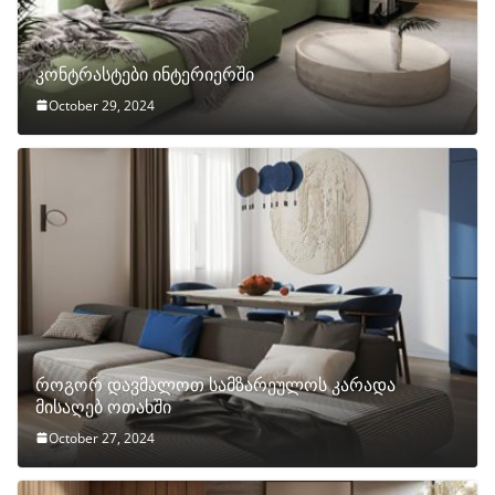
კონტრასტები ინტერიერში
October 29, 2024
როგორ დავმალოთ სამზარეულოს კარადა
მისაღებ ოთახში
October 27, 2024