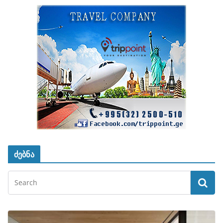
ძებნა