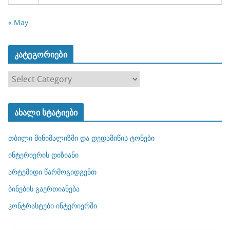
« May
კატეგორიები
კ
ა
ტ
ახალი სტატიები
ე
გ
თბილი მინიმალიზმი და დედამიწის ტონები
ო
რ
ინტერიერის დიზიანი
ი
არტემიდი წარმოგიდგენთ
ე
ბინების გაერთიანება
ბ
ი
კონტრასტები ინტერიერში