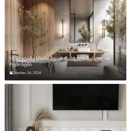
10 ყველაზე ხშირი შეცდომა სველი წერტილის
რემონტში
October 24, 2024