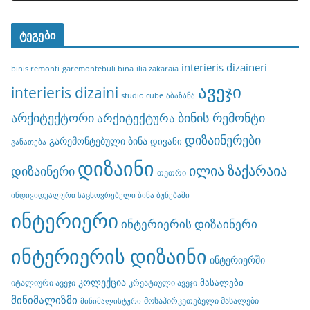
ტეგები
interieris dizaineri
binis remonti
garemontebuli bina
ilia zakaraia
ავეჯი
interieris dizaini
studio cube
აბაზანა
არქიტექტორი
ბინის რემონტი
არქიტექტურა
დიზაინერები
გარემონტებული ბინა
დივანი
განათება
დიზაინი
ილია ზაქარაია
დიზაინერი
თეთრი
ინდივიდუალური საცხოვრებელი ბინა ბუნებაში
ინტერიერი
ინტერიერის დიზაინერი
ინტერიერის დიზაინი
ინტერიერში
კოლექცია
მასალები
იტალიური ავეჯი
კრეატიული ავეჯი
მინიმალიზმი
მოსაპირკეთებელი მასალები
მინიმალისტური