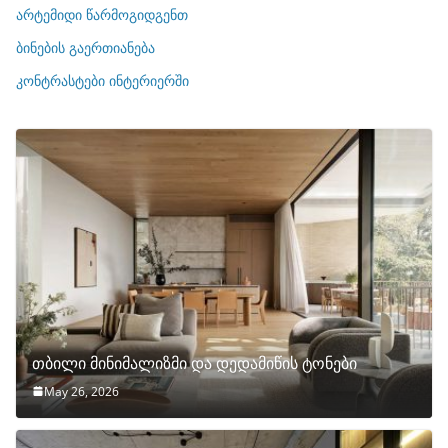
ი
არტემიდი წარმოგიდგენთ
ე
ბინების გაერთიანება
ბ
ი
კონტრასტები ინტერიერში
თბილი მინიმალიზმი და დედამიწის ტონები
May 26, 2026