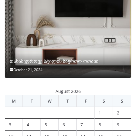
თანამედროვე სტილის საერთო ოთახი
October 21, 2024
August 2026
M
T
W
T
F
S
S
1
2
3
4
5
6
7
8
9