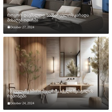
როგორ დავმალოთ სამზარეულოს კარადა
მისაღებ ოთახში
October 27, 2024
10 ყველაზე ხშირი შეცდომა სველი წერტილის
რემონტში
October 24, 2024