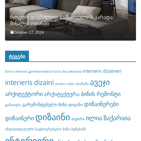
როგორ დავმალოთ სამზარეულოს კარადა
მისაღებ ოთახში
October 27, 2024
ტეგები
interieris dizaineri
binis remonti
garemontebuli bina
ilia zakaraia
ავეჯი
interieris dizaini
studio cube
აბაზანა
არქიტექტორი
ბინის რემონტი
არქიტექტურა
დიზაინერები
გარემონტებული ბინა
დივანი
განათება
დიზაინი
ილია ზაქარაია
დიზაინერი
თეთრი
ინდივიდუალური საცხოვრებელი ბინა ბუნებაში
ინტერიერი