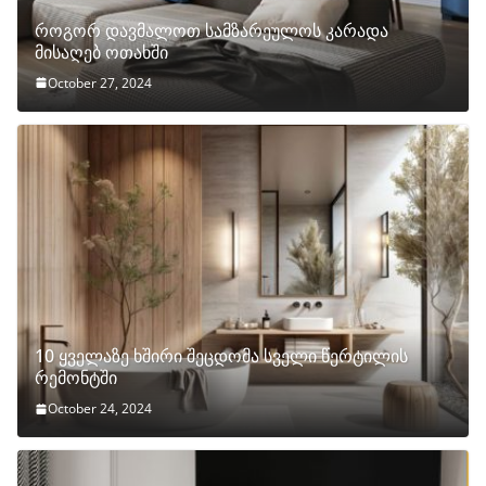
როგორ დავმალოთ სამზარეულოს კარადა
მისაღებ ოთახში
October 27, 2024
10 ყველაზე ხშირი შეცდომა სველი წერტილის
რემონტში
October 24, 2024