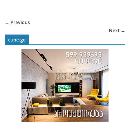
← Previous
Next →
cube.ge