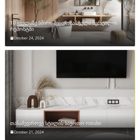
10 ყველაზე ხშირი შეცდომა სველი წერტილის
რემონტში
October 24, 2024
თანამედროვე სტილის საერთო ოთახი
October 21, 2024