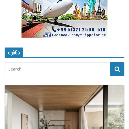
ძებნა