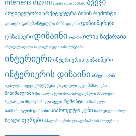
ავეჯი
interieris dizaini
studio cube
აბაზანა
არქიტექტორი
ბინის რემონტი
არქიტექტურა
დიზაინერები
გარემონტებული ბინა
დივანი
განათება
დიზაინი
ილია ზაქარაია
დიზაინერი
თეთრი
ინდივიდუალური საცხოვრებელი ბინა ბუნებაში
ინტერიერი
ინტერიერის დიზაინერი
ინტერიერის დიზაინი
ინტერიერში
კოლექცია
მასალები
იტალიური ავეჯი
კრეატიული ავეჯი
მინიმალიზმი
მოსაპირკეთებელი მასალები
მინიმალისტური
რემონტი
რბილი ავეჯი
მცენარეები
მწვანე
სამზარეულო
საპროექტო კუბი
სამზარეულოს დიზაინი
საძინებელი
სახლი
ფერები
სტილი
შპალერი
ხე
ცნობილი ადამიანების სახლები