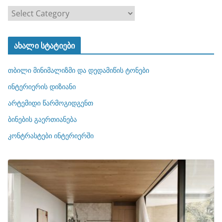
კ
ა
ტ
ახალი სტატიები
ე
გ
თბილი მინიმალიზმი და დედამიწის ტონები
ო
რ
ინტერიერის დიზიანი
ი
არტემიდი წარმოგიდგენთ
ე
ბინების გაერთიანება
ბ
ი
კონტრასტები ინტერიერში