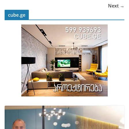
Next →
cube.ge