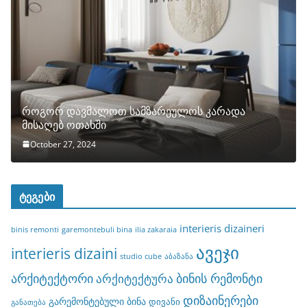
როგორ დავმალოთ სამზარეულოს კარადა
მისაღებ ოთახში
October 27, 2024
ტეგები
interieris dizaineri
binis remonti
garemontebuli bina
ilia zakaraia
ავეჯი
interieris dizaini
studio cube
აბაზანა
არქიტექტორი
ბინის რემონტი
არქიტექტურა
დიზაინერები
გარემონტებული ბინა
დივანი
განათება