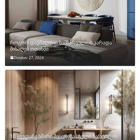
როგორ დავმალოთ სამზარეულოს კარადა
მისაღებ ოთახში
October 27, 2024
10 ყველაზე ხშირი შეცდომა სველი წერტილის