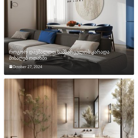
როგორ დავმალოთ სამზარეულოს კარადა
მისაღებ ოთახში
October 27, 2024