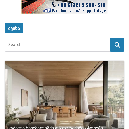
ძებნა
თბილი მინიმალიზმი და დედამიწის ტონები