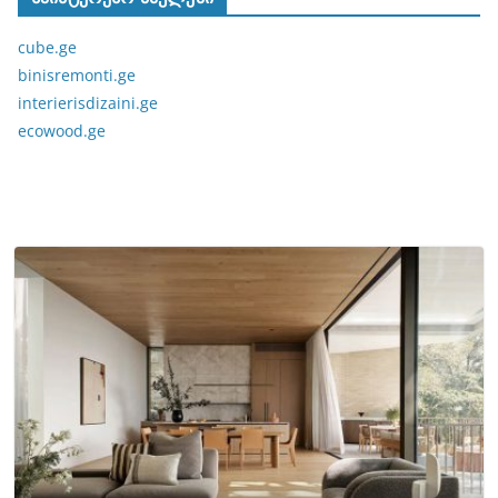
cube.ge
binisremonti.ge
interierisdizaini.ge
ecowood.ge