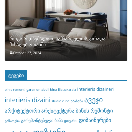
როგორ დავმალოთ სამზარეულოს კარადა
მისაღებ ოთახში
October 27, 2024
ტეგები
interieris dizaineri
binis remonti
garemontebuli bina
ilia zakaraia
ავეჯი
interieris dizaini
studio cube
აბაზანა
არქიტექტორი
ბინის რემონტი
არქიტექტურა
დიზაინერები
გარემონტებული ბინა
დივანი
განათება
დიზაინი