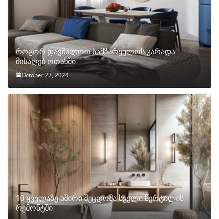
როგორ დავმალოთ სამზარეულოს კარადა
მისაღებ ოთახში
October 27, 2024
10 ყველაზე ხშირი შეცდომა სველი წერტილის
რემონტში