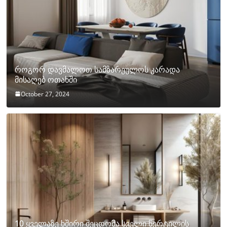
როგორ დავმალოთ სამზარეულოს კარადა
მისაღებ ოთახში
October 27, 2024
10 ყველაზე ხშირი შეცდომა სველი წერტილის