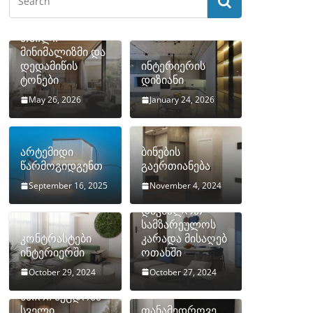
თბილი
მინიმალიზმი და
დედამიწის
ინტერიერის
ტონები
დიზიანი
May 26, 2026
January 24, 2026
არტემიდი
ბინების
წარმოგიდგენთ
გაერთიანება
September 16, 2025
November 4, 2024
როგორ
დავმალოთ
სამზარეულოს
კონტრასტები
კარადა მისაღებ
ინტერიერში
ოთახში
October 29, 2024
October 27, 2024
10 ყველაზე
ხშირი შეცდომა
სველი
თანამედროვე