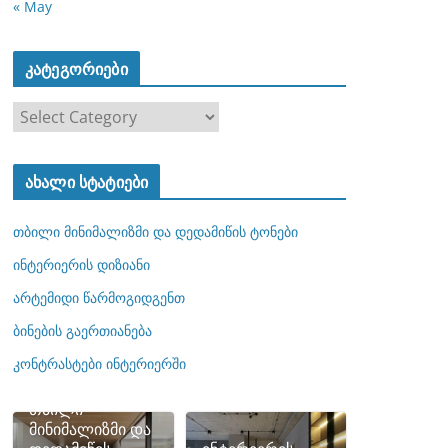
« May
კატეგორიები
კ
ა
ტ
ახალი სტატიები
ე
გ
თბილი მინიმალიზმი და დედამიწის ტონები
ო
რ
ინტერიერის დიზიანი
ი
არტემიდი წარმოგიდგენთ
ე
ბინების გაერთიანება
ბ
ი
კონტრასტები ინტერიერში
თბილი
მინიმალიზმი და