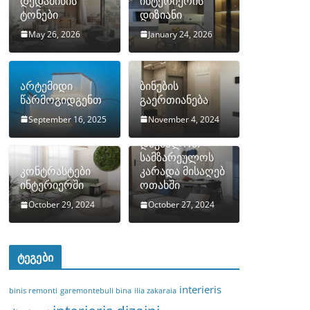
დედამიწის
ინტერიერის
ტონები
დიზიანი
May 26, 2026
January 24, 2026
არტემიდი
ბინების
წარმოგიდგენთ
გაერთიანება
September 16, 2025
November 4, 2024
როგორ
დავმალოთ
სამზარეულოს
კონტრასტები
კარადა მისაღებ
ინტერიერში
ოთახში
October 29, 2024
October 27, 2024
ტეგები
interieris
binis remonti
garemontebuli bina
ilia zakaraia