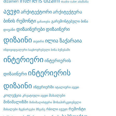
interieris dizaini
dizaineri
studio cube
აბაზანა
ავეჯი
არქიტექტორი
არქიტექტურა
ბინის რემონტი
გარემონტებული ბინა
განათება
დიზაინერები
დიზაინერი
დივანი
დიზაინი
ილია ზაქარაია
თეთრი
ინდივიდუალური საცხოვრებელი ბინა ბუნებაში
ინტერიერი
ინტერიერის
ინტერიერის
დიზაინერი
დიზაინი
ინტერიერში
იტალიური ავეჯი
კოლექცია
მასალები
კრეატიული ავეჯი
მინიმალიზმი
მოსაპირკეთებელი
მინიმალისტური
რემონტი
რბილი ავეჯი
მასალები
მცენარეები
მწვანე