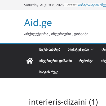
ბინების გაერთიან
Skip
Latest:
Saturday, August 8, 2026
კონტრასტები ინტ
to
თბილი მინიმალიზ
ტონები
content
Aid.ge
ინტერიერის დიზი
არტემიდი წარმო
არქიტექტურა , ინტერიერი , დიზაინი
ᲩᲕᲔᲜᲡ ᲨᲔᲡᲐᲮᲔᲑ
ᲐᲠᲥᲘᲢᲔᲥᲢᲣᲠᲐ
ᲘᲜ
ᲘᲜᲢᲔᲠᲘᲔᲠᲘᲡ ᲓᲘᲖᲐᲘᲜᲘ
ᲠᲔᲛᲝᲜᲢᲘ
ᲘᲜ
ᲡᲐᲘᲢᲘᲡ ᲠᲣᲙᲐ
interieris-dizaini (1)