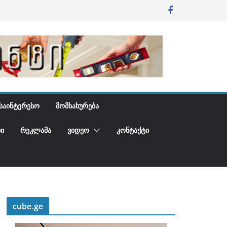
ᲡᲐᲘᲜᲢᲔᲠᲔᲡᲝ
ᲛᲝᲛᲡᲐᲮᲣᲠᲔᲑᲐ
Ი
ᲠᲔᲙᲚᲐᲛᲐ
ᲕᲘᲓᲔᲝ
ᲙᲝᲜᲢᲐᲥᲢᲘ
cube.ge