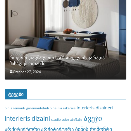
როგორ დავმალოთ სამზარეულოს კარადა
მისაღებ ოთახში
October 27, 2024
ტეგები
interieris dizaineri
binis remonti
garemontebuli bina
ilia zakaraia
ავეჯი
interieris dizaini
studio cube
აბაზანა
არქიტექტორი
ბინის რემონტი
არქიტექტურა