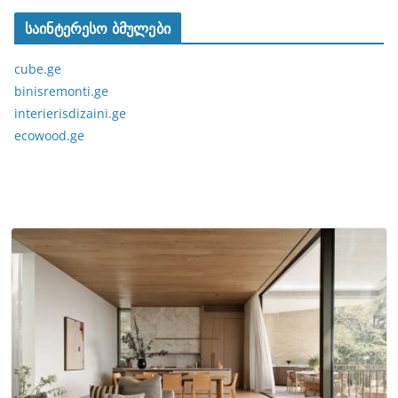
საინტერესო ბმულები
cube.ge
binisremonti.ge
interierisdizaini.ge
ecowood.ge