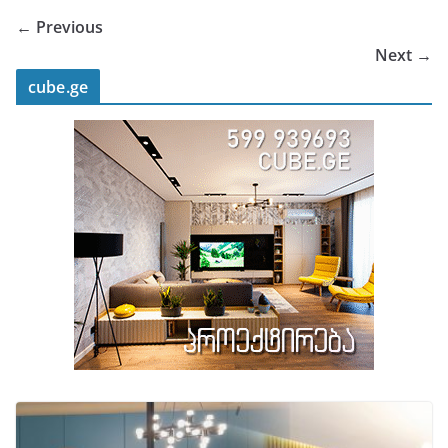
← Previous
Next →
cube.ge