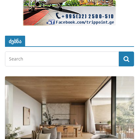
ძებნა