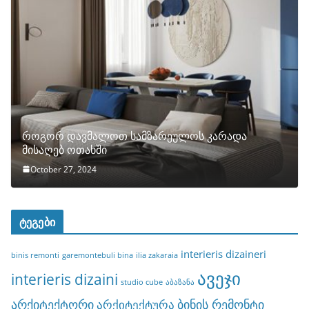
როგორ დავმალოთ სამზარეულოს კარადა
მისაღებ ოთახში
October 27, 2024
ტეგები
interieris dizaineri
binis remonti
garemontebuli bina
ilia zakaraia
ავეჯი
interieris dizaini
studio cube
აბაზანა
არქიტექტორი
ბინის რემონტი
არქიტექტურა