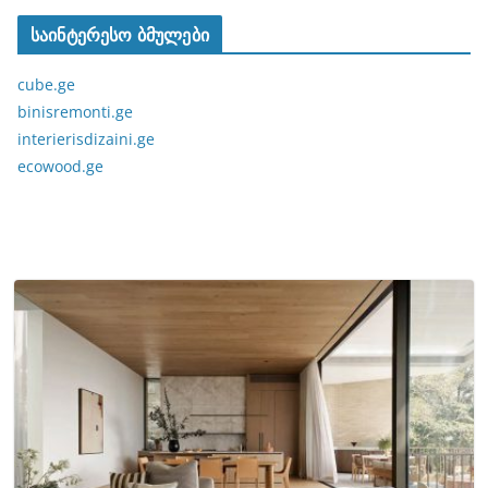
საინტერესო ბმულები
cube.ge
binisremonti.ge
interierisdizaini.ge
ecowood.ge