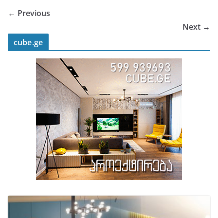
← Previous
Next →
cube.ge