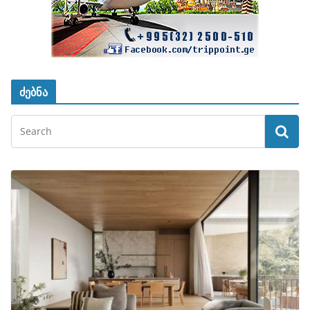
ძებნა