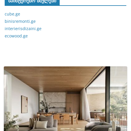
საინტერესო ბმულები
cube.ge
binisremonti.ge
interierisdizaini.ge
ecowood.ge