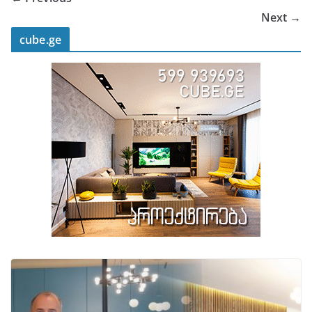
Next →
cube.ge