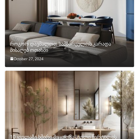
როგორ დავმალოთ სამზარეულოს კარადა
მისაღებ ოთახში
October 27, 2024
10 ყველაზე ხშირი შეცდომა სველი წერტილის