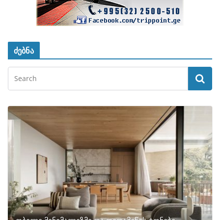
ძებნა