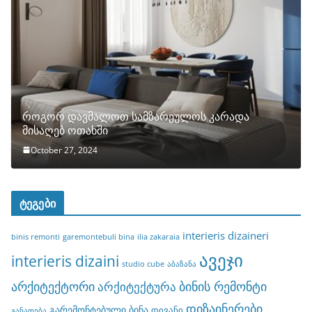
როგორ დავმალოთ სამზარეულოს კარადა
მისაღებ ოთახში
October 27, 2024
ტეგები
interieris dizaineri
binis remonti
garemontebuli bina
ilia zakaraia
ავეჯი
interieris dizaini
studio cube
აბაზანა
არქიტექტორი
ბინის რემონტი
არქიტექტურა
დიზაინერები
გარემონტებული ბინა
დივანი
განათება