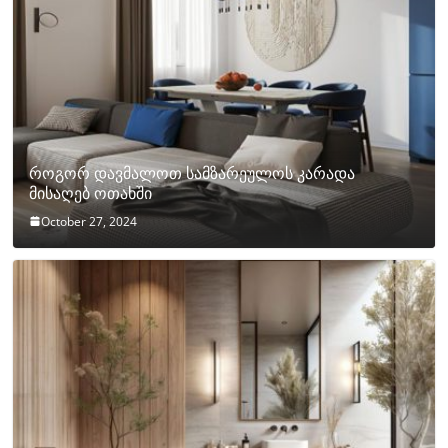
როგორ დავმალოთ სამზარეულოს კარადა
მისაღებ ოთახში
October 27, 2024