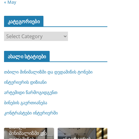
« May
კატეგორიები
კ
ა
ტ
ახალი სტატიები
ე
გ
თბილი მინიმალიზმი და დედამიწის ტონები
ო
რ
ინტერიერის დიზიანი
ი
არტემიდი წარმოგიდგენთ
ე
ბინების გაერთიანება
ბ
ი
კონტრასტები ინტერიერში
თბილი
მინიმალიზმი და