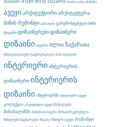
interieris dizaini
dizaineri
studio cube
აბაზანა
ავეჯი
არქიტექტორი
არქიტექტურა
ბინის რემონტი
გარემონტებული ბინა
განათება
დიზაინერები
დიზაინერი
დივანი
დიზაინი
ილია ზაქარაია
თეთრი
ინდივიდუალური საცხოვრებელი ბინა ბუნებაში
ინტერიერი
ინტერიერის
ინტერიერის
დიზაინერი
დიზაინი
ინტერიერში
იტალიური ავეჯი
კოლექცია
მასალები
კრეატიული ავეჯი
მინიმალიზმი
მოსაპირკეთებელი
მინიმალისტური
რემონტი
რბილი ავეჯი
მასალები
მცენარეები
მწვანე