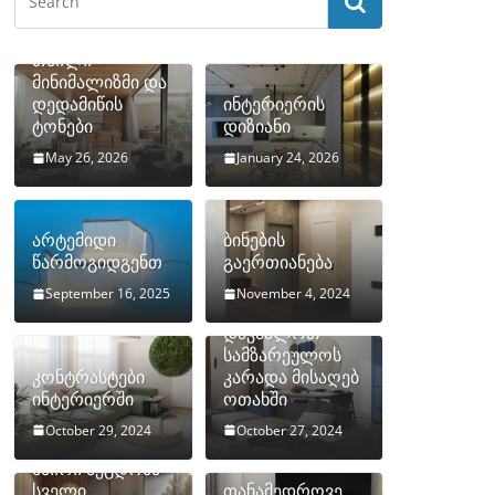
თბილი
მინიმალიზმი და
დედამიწის
ინტერიერის
ტონები
დიზიანი
May 26, 2026
January 24, 2026
არტემიდი
ბინების
წარმოგიდგენთ
გაერთიანება
September 16, 2025
November 4, 2024
როგორ
დავმალოთ
სამზარეულოს
კონტრასტები
კარადა მისაღებ
ინტერიერში
ოთახში
October 29, 2024
October 27, 2024
10 ყველაზე
ხშირი შეცდომა
სველი
თანამედროვე