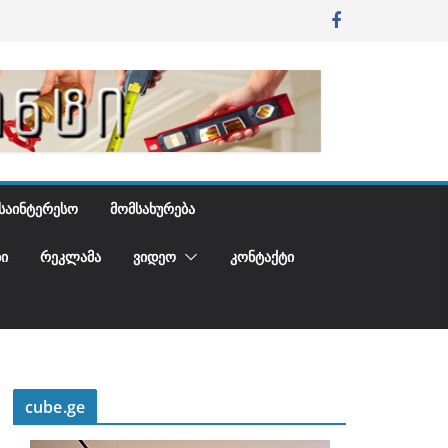
ᲡᲐᲘᲜᲢᲔᲠᲔᲡᲝ
ᲛᲝᲛᲡᲐᲮᲣᲠᲔᲑᲐ
Ი
ᲠᲔᲙᲚᲐᲛᲐ
ᲕᲘᲓᲔᲝ
ᲙᲝᲜᲢᲐᲥᲢᲘ
cube.ge