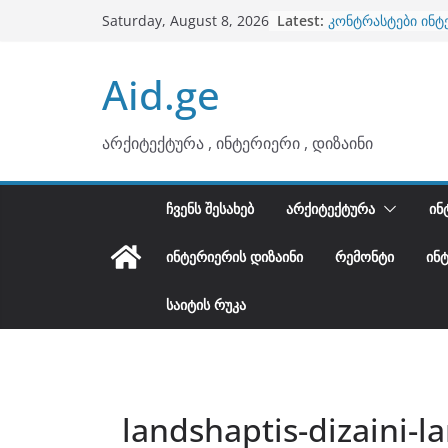
Skip
Latest:
კონტრასტები ინტ
Saturday, August 8, 2026
to
თბილი მინიმალიზ
ტონები
content
Aid.ge
ინტერიერის დიზი
არტემიდი წარმო
ბინების გაერთიან
არქიტექტურა , ინტერიერი , დიზაინი
ᲩᲕᲔᲜᲡ ᲨᲔᲡᲐᲮᲔᲑ
ᲐᲠᲥᲘᲢᲔᲥᲢᲣᲠᲐ
ᲘᲜ
ᲘᲜᲢᲔᲠᲘᲔᲠᲘᲡ ᲓᲘᲖᲐᲘᲜᲘ
ᲠᲔᲛᲝᲜᲢᲘ
ᲘᲜ
ᲡᲐᲘᲢᲘᲡ ᲠᲣᲙᲐ
landshaptis-dizaini-la