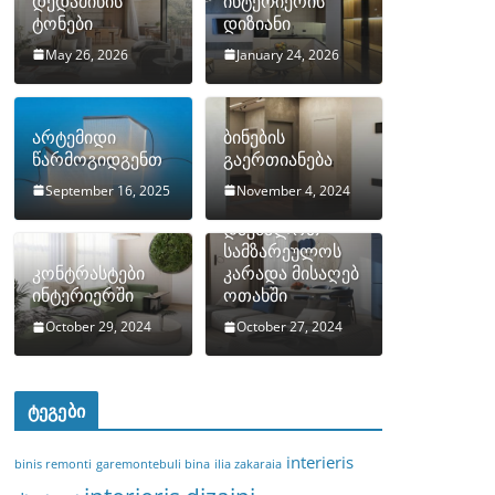
დედამიწის
ინტერიერის
ტონები
დიზიანი
May 26, 2026
January 24, 2026
არტემიდი
ბინების
წარმოგიდგენთ
გაერთიანება
September 16, 2025
November 4, 2024
როგორ
დავმალოთ
სამზარეულოს
კონტრასტები
კარადა მისაღებ
ინტერიერში
ოთახში
October 29, 2024
October 27, 2024
ტეგები
interieris
binis remonti
garemontebuli bina
ilia zakaraia