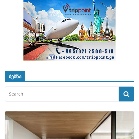
ძებნა