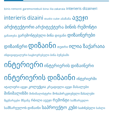
interieris dizaineri
binis remonti
garemontebuli bina
ilia zakaraia
ავეჯი
interieris dizaini
studio cube
აბაზანა
არქიტექტორი
ბინის რემონტი
არქიტექტურა
დიზაინერები
გარემონტებული ბინა
დივანი
განათება
დიზაინი
ილია ზაქარაია
დიზაინერი
თეთრი
ინდივიდუალური საცხოვრებელი ბინა ბუნებაში
ინტერიერი
ინტერიერის დიზაინერი
ინტერიერის დიზაინი
ინტერიერში
კოლექცია
მასალები
იტალიური ავეჯი
კრეატიული ავეჯი
მინიმალიზმი
მოსაპირკეთებელი მასალები
მინიმალისტური
რემონტი
რბილი ავეჯი
მცენარეები
მწვანე
სამზარეულო
საპროექტო კუბი
სამზარეულოს დიზაინი
საძინებელი
სახლი