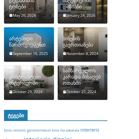
დედამიწის
ინტერიერის
ტონები
დიზიანი
May 26, 2026
January 24, 2026
არტემიდი
ბინების
წარმოგიდგენთ
გაერთიანება
September 16, 2025
November 4, 2024
როგორ
დავმალოთ
სამზარეულოს
კონტრასტები
კარადა მისაღებ
ინტერიერში
ოთახში
October 29, 2024
October 27, 2024
ტეგები
interieris
binis remonti
garemontebuli bina
ilia zakaraia