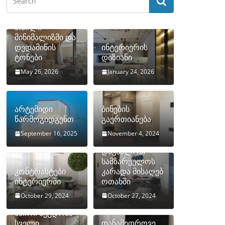
თბილი
მინიმალიზმი და
დედამიწის
ინტერიერის
ტონები
დიზიანი
May 26, 2026
January 24, 2026
არტემიდი
ბინების
წარმოგიდგენთ
გაერთიანება
September 16, 2025
November 4, 2024
როგორ
დავმალოთ
სამზარეულოს
კონტრასტები
კარადა მისაღებ
ინტერიერში
ოთახში
October 29, 2024
October 27, 2024
10 ყველაზე
ხშირი შეცდომა
სველი
თანამედროვე