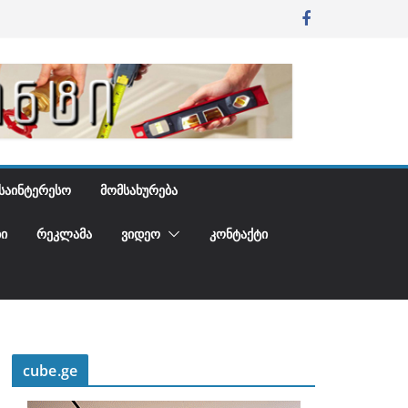
ᲡᲐᲘᲜᲢᲔᲠᲔᲡᲝ
ᲛᲝᲛᲡᲐᲮᲣᲠᲔᲑᲐ
Ი
ᲠᲔᲙᲚᲐᲛᲐ
ᲕᲘᲓᲔᲝ
ᲙᲝᲜᲢᲐᲥᲢᲘ
cube.ge