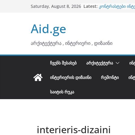
ბინების გაერთიან
Skip
Latest:
Saturday, August 8, 2026
კონტრასტები ინტ
to
თბილი მინიმალიზ
ტონები
content
Aid.ge
ინტერიერის დიზი
არტემიდი წარმო
არქიტექტურა , ინტერიერი , დიზაინი
ᲩᲕᲔᲜᲡ ᲨᲔᲡᲐᲮᲔᲑ
ᲐᲠᲥᲘᲢᲔᲥᲢᲣᲠᲐ
ᲘᲜ
ᲘᲜᲢᲔᲠᲘᲔᲠᲘᲡ ᲓᲘᲖᲐᲘᲜᲘ
ᲠᲔᲛᲝᲜᲢᲘ
ᲘᲜ
ᲡᲐᲘᲢᲘᲡ ᲠᲣᲙᲐ
interieris-dizaini