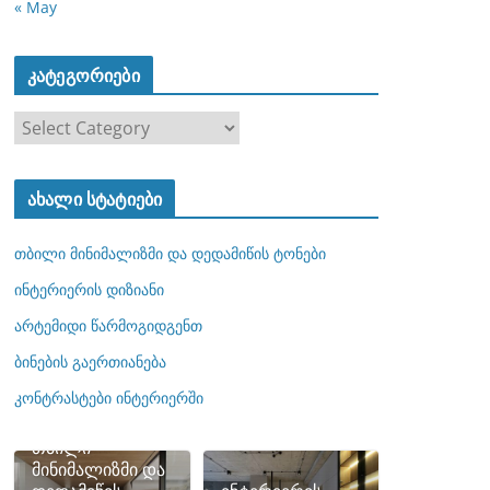
« May
კატეგორიები
კ
ა
ტ
ახალი სტატიები
ე
გ
თბილი მინიმალიზმი და დედამიწის ტონები
ო
რ
ინტერიერის დიზიანი
ი
არტემიდი წარმოგიდგენთ
ე
ბინების გაერთიანება
ბ
ი
კონტრასტები ინტერიერში
თბილი
მინიმალიზმი და