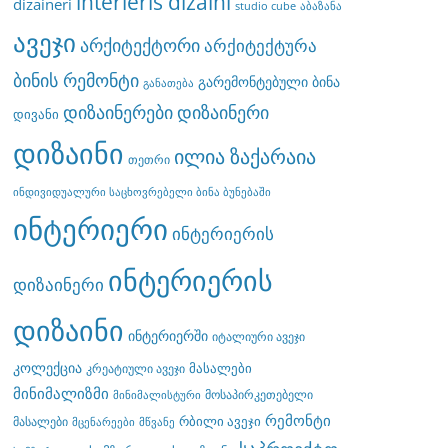
interieris dizaini
dizaineri
studio cube
აბაზანა
ავეჯი
არქიტექტორი
არქიტექტურა
ბინის რემონტი
გარემონტებული ბინა
განათება
დიზაინერები
დიზაინერი
დივანი
დიზაინი
ილია ზაქარაია
თეთრი
ინდივიდუალური საცხოვრებელი ბინა ბუნებაში
ინტერიერი
ინტერიერის
ინტერიერის
დიზაინერი
დიზაინი
ინტერიერში
იტალიური ავეჯი
კოლექცია
მასალები
კრეატიული ავეჯი
მინიმალიზმი
მოსაპირკეთებელი
მინიმალისტური
რემონტი
რბილი ავეჯი
მასალები
მცენარეები
მწვანე