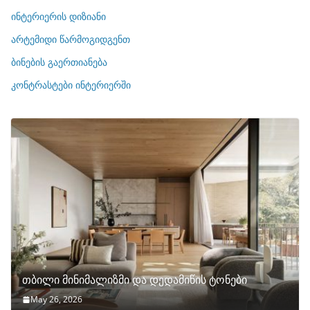
რ
ინტერიერის დიზიანი
ი
არტემიდი წარმოგიდგენთ
ე
ბინების გაერთიანება
ბ
ი
კონტრასტები ინტერიერში
თბილი მინიმალიზმი და დედამიწის ტონები
May 26, 2026