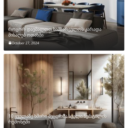
როგორ დავმალოთ სამზარეულოს კარადა
მისაღებ ოთახში
October 27, 2024
10 ყველაზე ხშირი შეცდომა სველი წერტილის
რემონტში