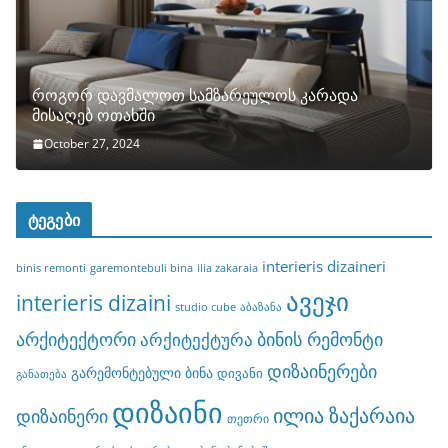
როგორ დავმალოთ სამზარეულოს კარადა
მისაღებ ოთახში
October 27, 2024
ტეგები
interieris dizaineri
binis remonti
garemontebuli bina
ilia zakaraia
ავეჯი
interieris dizaini
studio cube
აბაზანა
არქიტექტორი
ბინის რემონტი
არქიტექტურა
დიზაინერები
გარემონტებული ბინა
დივანი
განათება
დიზაინი
ილია ზაქარაია
დიზაინერი
თეთრი