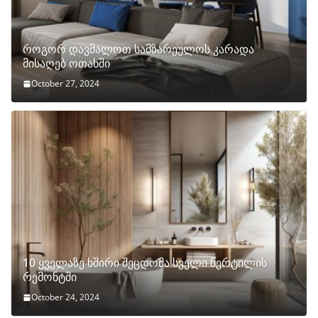
როგორ დავმალოთ სამზარეულოს კარადა
მისაღებ ოთახში
October 27, 2024
10 ყველაზე ხშირი შეცდომა სველი წერტილის
რემონტში
October 24, 2024