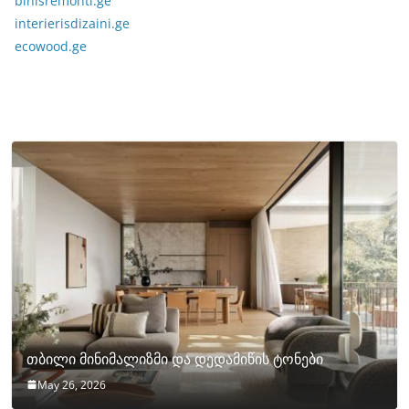
binisremonti.ge
interierisdizaini.ge
ecowood.ge
თბილი მინიმალიზმი და დედამიწის ტონები
May 26, 2026