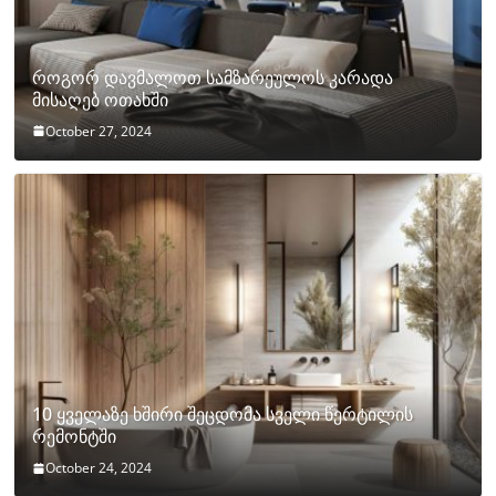
როგორ დავმალოთ სამზარეულოს კარადა
მისაღებ ოთახში
October 27, 2024
10 ყველაზე ხშირი შეცდომა სველი წერტილის
რემონტში
October 24, 2024