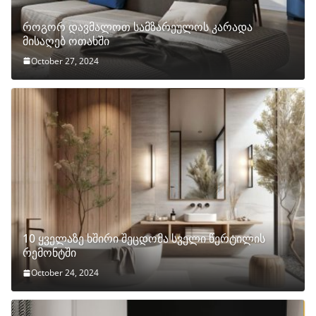
როგორ დავმალოთ სამზარეულოს კარადა
მისაღებ ოთახში
October 27, 2024
10 ყველაზე ხშირი შეცდომა სველი წერტილის
რემონტში
October 24, 2024