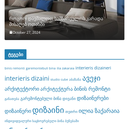
როგორ დავმალოთ სამზარეულოს კარადა
მისაღებ ოთახში
October 27, 2024
ტეგები
interieris dizaineri
binis remonti
garemontebuli bina
ilia zakaraia
ავეჯი
interieris dizaini
studio cube
აბაზანა
არქიტექტორი
ბინის რემონტი
არქიტექტურა
დიზაინერები
გარემონტებული ბინა
დივანი
განათება
დიზაინი
ილია ზაქარაია
დიზაინერი
თეთრი
ინდივიდუალური საცხოვრებელი ბინა ბუნებაში