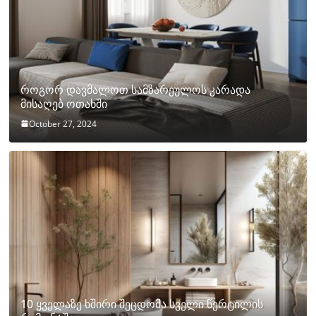
როგორ დავმალოთ სამზარეულოს კარადა
მისაღებ ოთახში
October 27, 2024
10 ყველაზე ხშირი შეცდომა სველი წერტილის