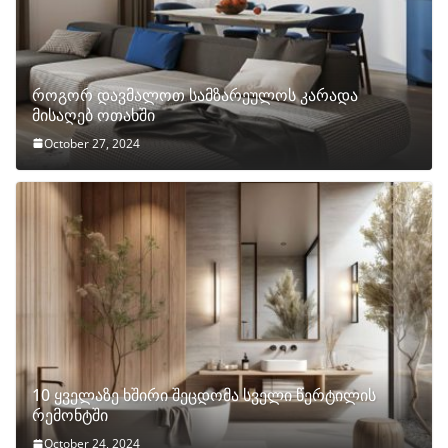
როგორ დავმალოთ სამზარეულოს კარადა
მისაღებ ოთახში
October 27, 2024
10 ყველაზე ხშირი შეცდომა სველი წერტილის
რემონტში
October 24, 2024