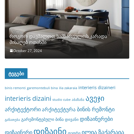
როგორ დავმალოთ სამზარეულოს კარადა
მისაღებ ოთახში
October 27, 2024
ტეგები
interieris dizaineri
binis remonti
garemontebuli bina
ilia zakaraia
ავეჯი
interieris dizaini
studio cube
აბაზანა
არქიტექტორი
ბინის რემონტი
არქიტექტურა
დიზაინერები
გარემონტებული ბინა
დივანი
განათება
დიზაინი
ილია ზაქარაია
დიზაინერი
თეთრი