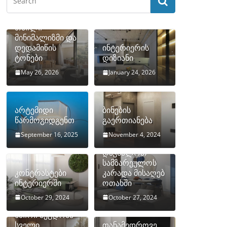
თბილი
მინიმალიზმი და
დედამიწის
ინტერიერის
ტონები
დიზიანი
May 26, 2026
January 24, 2026
არტემიდი
ბინების
წარმოგიდგენთ
გაერთიანება
September 16, 2025
November 4, 2024
როგორ
დავმალოთ
სამზარეულოს
კონტრასტები
კარადა მისაღებ
ინტერიერში
ოთახში
October 29, 2024
October 27, 2024
10 ყველაზე
ხშირი შეცდომა
სველი
თანამედროვე