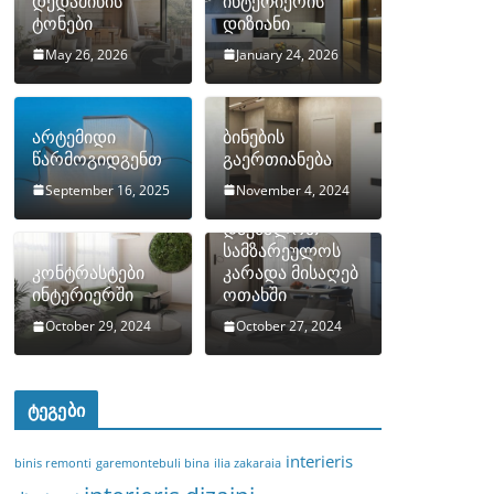
დედამიწის
ინტერიერის
ტონები
დიზიანი
May 26, 2026
January 24, 2026
არტემიდი
ბინების
წარმოგიდგენთ
გაერთიანება
September 16, 2025
November 4, 2024
როგორ
დავმალოთ
სამზარეულოს
კონტრასტები
კარადა მისაღებ
ინტერიერში
ოთახში
October 29, 2024
October 27, 2024
ტეგები
interieris
binis remonti
garemontebuli bina
ilia zakaraia