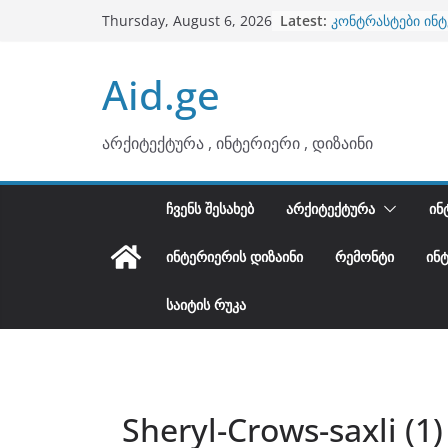
ბინების გაერთია
Skip
Latest:
Thursday, August 6, 2026
კონტრასტები ინ
to
თბილი მინიმალიზ
ტონები
content
Aid.ge
ინტერიერის დიზი
არტემიდი წარმო
არქიტექტურა , ინტერიერი , დიზაინი
ᲩᲕᲔᲜᲡ ᲨᲔᲡᲐᲮᲔᲑ
ᲐᲠᲥᲘᲢᲔᲥᲢᲣᲠᲐ
ᲘᲜ
ᲘᲜᲢᲔᲠᲘᲔᲠᲘᲡ ᲓᲘᲖᲐᲘᲜᲘ
ᲠᲔᲛᲝᲜᲢᲘ
ᲘᲜ
ᲡᲐᲘᲢᲘᲡ ᲠᲣᲙᲐ
Sheryl-Crows-saxli (1)