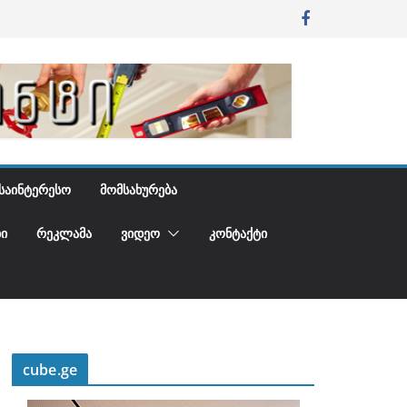
ᲡᲐᲘᲜᲢᲔᲠᲔᲡᲝ
ᲛᲝᲛᲡᲐᲮᲣᲠᲔᲑᲐ
Ი
ᲠᲔᲙᲚᲐᲛᲐ
ᲕᲘᲓᲔᲝ
ᲙᲝᲜᲢᲐᲥᲢᲘ
cube.ge