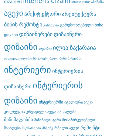
interieris dizaini
dizaineri
studio cube
აბაზანა
ავეჯი
არქიტექტორი
არქიტექტურა
ბინის რემონტი
გარემონტებული ბინა
განათება
დიზაინერები
დიზაინერი
დივანი
დიზაინი
ილია ზაქარაია
თეთრი
ინდივიდუალური საცხოვრებელი ბინა ბუნებაში
ინტერიერი
ინტერიერის
ინტერიერის
დიზაინერი
დიზაინი
ინტერიერში
იტალიური ავეჯი
კოლექცია
მასალები
კრეატიული ავეჯი
მინიმალიზმი
მოსაპირკეთებელი
მინიმალისტური
რემონტი
რბილი ავეჯი
მასალები
მცენარეები
მწვანე