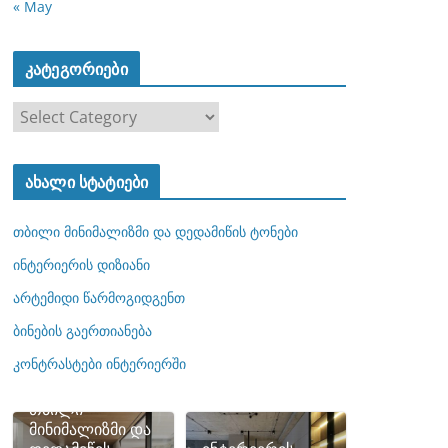
« May
კატეგორიები
კ
ა
ტ
ახალი სტატიები
ე
გ
თბილი მინიმალიზმი და დედამიწის ტონები
ო
რ
ინტერიერის დიზიანი
ი
არტემიდი წარმოგიდგენთ
ე
ბინების გაერთიანება
ბ
ი
კონტრასტები ინტერიერში
თბილი
მინიმალიზმი და