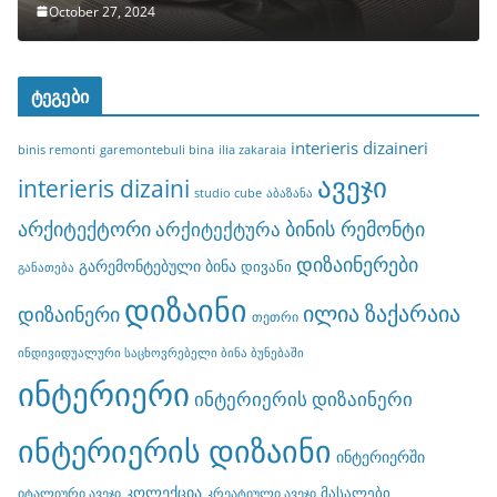
October 27, 2024
ტეგები
interieris dizaineri
binis remonti
garemontebuli bina
ilia zakaraia
ავეჯი
interieris dizaini
studio cube
აბაზანა
არქიტექტორი
ბინის რემონტი
არქიტექტურა
დიზაინერები
გარემონტებული ბინა
დივანი
განათება
დიზაინი
ილია ზაქარაია
დიზაინერი
თეთრი
ინდივიდუალური საცხოვრებელი ბინა ბუნებაში
ინტერიერი
ინტერიერის დიზაინერი
ინტერიერის დიზაინი
ინტერიერში
კოლექცია
მასალები
იტალიური ავეჯი
კრეატიული ავეჯი