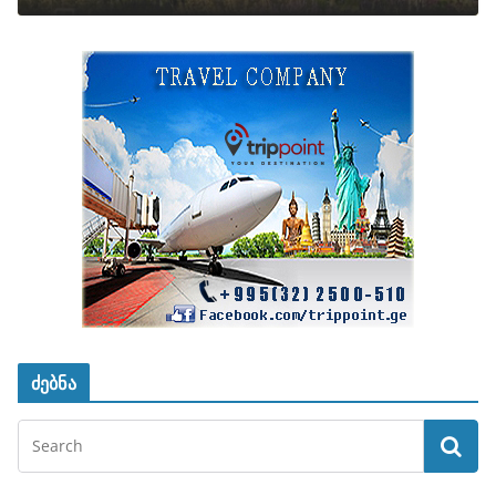
ძებნა