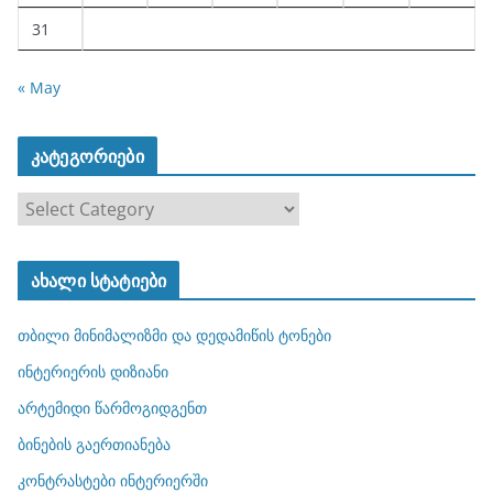
31
« May
კატეგორიები
კ
ა
ტ
ახალი სტატიები
ე
გ
თბილი მინიმალიზმი და დედამიწის ტონები
ო
რ
ინტერიერის დიზიანი
ი
არტემიდი წარმოგიდგენთ
ე
ბინების გაერთიანება
ბ
ი
კონტრასტები ინტერიერში