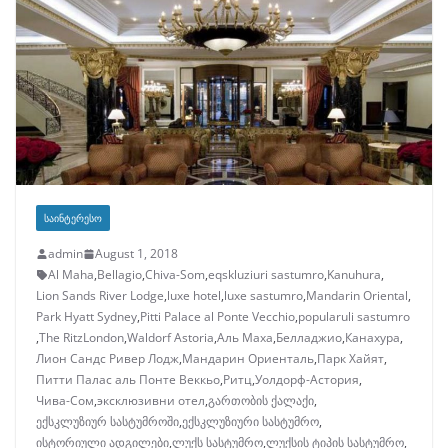
ᲡᲐᲘᲜᲢᲔᲠᲔᲡᲝ
admin
August 1, 2018
Al Maha
,
Bellagio
,
Chiva-Som
,
eqskluziuri sastumro
,
Kanuhura
,
Lion Sands River Lodge
,
luxe hotel
,
luxe sastumro
,
Mandarin Oriental
,
Park Hyatt Sydney
,
Pitti Palace al Ponte Vecchio
,
popularuli sastumro
,
The RitzLondon
,
Waldorf Astoria
,
Аль Маха
,
Белладжио
,
Канахура
,
Лион Сандс Ривер Лодж
,
Мандарин Ориенталь
,
Парк Хайят
,
Питти Палас аль Понте Веккьо
,
Ритц
,
Уолдорф-Астория
,
Чива-Сом
,
эксклюзивни отел
,
გართობის ქალაქი
,
ექსკლუზიურ სასტუმროში
,
ექსკლუზიური სასტუმრო
,
ისტორიული ადგილები
,
ლუქს სასტუმრო
,
ლუქსის ტიპის სასტუმრო
,