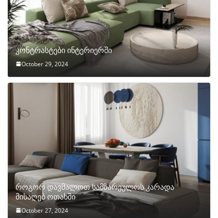
კონტრასტები ინტერიერში
October 29, 2024
როგორ დავმალოთ სამზარეულოს კარადა
მისაღებ ოთახში
October 27, 2024