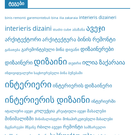
ტეგები
interieris dizaineri
binis remonti
garemontebuli bina
ilia zakaraia
ავეჯი
interieris dizaini
studio cube
აბაზანა
არქიტექტორი
ბინის რემონტი
არქიტექტურა
დიზაინერები
გარემონტებული ბინა
დივანი
განათება
დიზაინი
ილია ზაქარაია
დიზაინერი
თეთრი
ინდივიდუალური საცხოვრებელი ბინა ბუნებაში
ინტერიერი
ინტერიერის დიზაინერი
ინტერიერის დიზაინი
ინტერიერში
კოლექცია
მასალები
იტალიური ავეჯი
კრეატიული ავეჯი
მინიმალიზმი
მოსაპირკეთებელი მასალები
მინიმალისტური
რემონტი
რბილი ავეჯი
მცენარეები
მწვანე
სამზარეულო