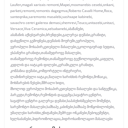
Laufen
,
magali xarisxis remonti
,
Mapei
,
moxmarebis cesebi
,
onkani
,
parketi
,
remonti
,
remontis dagegmva
,
Roberto Cavalli Home
,
Roca
,
santeqnika
,
saremonto masalebi
,
sashxape kabinebi
,
savachro centri galerea demasi
,
shemrevi
,
Teuco
,
unitazebi
,
unitazi
,
Versace
,
Viva Ceramica
,
xelsabanebi
,
აბაზანები
,
აბაზანის აქსესუარები
,
ბრენდები
,
გალერეა დემასი
,
გრანიტი
,
დახვეწილი გემოვნება
,
დემასის შოურუმი
,
ევროპული
,
ევროპული მოსაპირკეთებელი მასალები
,
ეკოლოგიურად სუფთა
,
ესპანური გრანიტი
,
თანამედროვე მასალები
,
თანამედროვე რემონტი
,
თანამედროვე ტექნოლოგიები
,
კაფელი
,
კედლის და იატაკის ფილები
,
კერამიკული გრანიტი
,
კომპანია დემასი
,
კომფორტული ინტერიერი
,
ლამინირებული იატაკი
,
მაღალი ხარისხის რემონტი
,
მოზაიკა
,
მოხმარების წესები
,
მშრალი ხიდი
,
მხოლოდ ევროპული მოსაპირკეთებელი მასალები და სანტექნიკა
,
პარკეტი
,
რემონტი
,
რემონტის დაგეგმვა
,
სავაჭრო ცენტრი
,
სავაჭრო ცენტრი გალერეა დემასი
,
საპასუხისმგებლო მომენტი
,
სარემონტო მასალები
,
საშხაპე კაბინები
,
საშხაპე მოწყობილობები
,
უმაღლესი ხარისხი
,
უნიტაზები
,
შემრევი ონკანები
,
წებოცემენტი
,
ხელსაბანები
,
ჰიდროიზოლაცია
,
ჰიდროსაიზოლაციო მასალაები