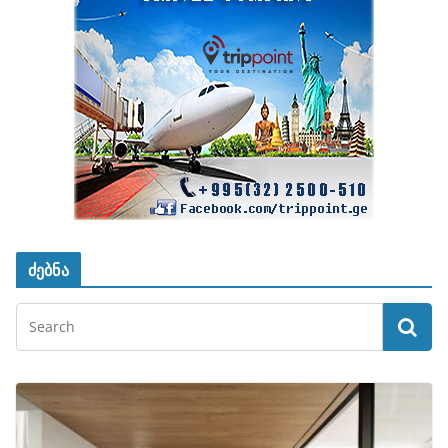
ძებნა