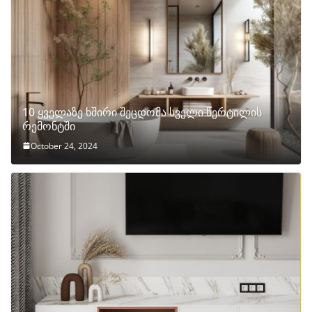
10 ყველაზე ხშირი შეცდომა სველი წერტილის
რემონტში
October 24, 2024