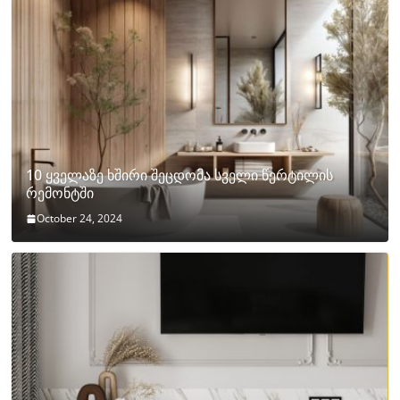
10 ყველაზე ხშირი შეცდომა სველი წერტილის
რემონტში
October 24, 2024