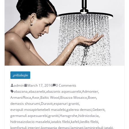
ᲙᲝᲛᲞᲐᲜᲘᲔᲑᲘ
admin
March 17, 2016
0 Comments
abazana
,
abazanebi
,
abazanis aqsesuarebi
,
Admonter
,
Armani/Roca
,
Axor
,
Baltic Wood
,
Bisazza Mosaico
,
Boen
,
demasis shourumi
,
Duravit
,
espanuri graniti
,
evropuli mosapirketebeli masalebi
,
galerea demasi
,
Geberit
,
germanuli aqsesuarebi
,
graniti
,
Hansgrohe
,
hidroizolacia
,
hidrosaizolacio masalebi
,
iatakis filebi
,
kafeli
,
kedlis filebi
,
komfortuli interieri
,
kompania demasi
,
laminati
,
laminirebuli iataki
,