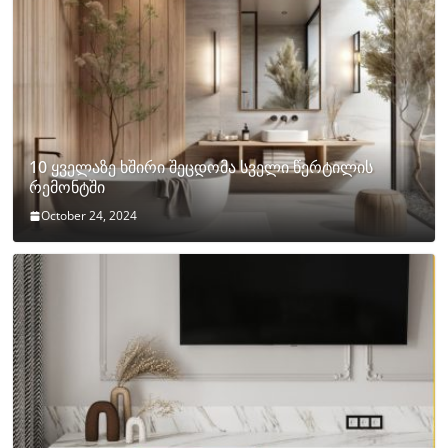
10 ყველაზე ხშირი შეცდომა სველი წერტილის
რემონტში
October 24, 2024