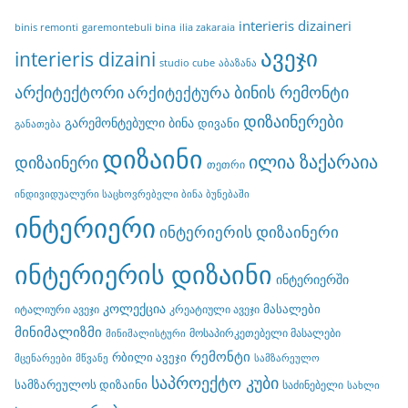
interieris dizaineri
binis remonti
garemontebuli bina
ilia zakaraia
ავეჯი
interieris dizaini
studio cube
აბაზანა
არქიტექტორი
ბინის რემონტი
არქიტექტურა
დიზაინერები
გარემონტებული ბინა
დივანი
განათება
დიზაინი
ილია ზაქარაია
დიზაინერი
თეთრი
ინდივიდუალური საცხოვრებელი ბინა ბუნებაში
ინტერიერი
ინტერიერის დიზაინერი
ინტერიერის დიზაინი
ინტერიერში
კოლექცია
მასალები
იტალიური ავეჯი
კრეატიული ავეჯი
მინიმალიზმი
მოსაპირკეთებელი მასალები
მინიმალისტური
რემონტი
რბილი ავეჯი
მცენარეები
მწვანე
სამზარეულო
საპროექტო კუბი
სამზარეულოს დიზაინი
საძინებელი
სახლი