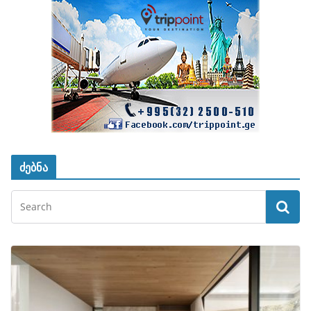
ძებნა