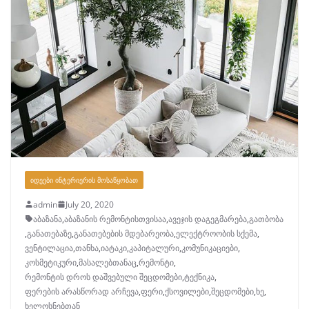
ᲘᲓᲔᲔᲑᲘ ᲘᲜᲢᲔᲠᲘᲔᲠᲘᲡ ᲛᲝᲡᲐᲬᲧᲝᲑᲐᲗ
admin
July 20, 2020
აბაზანა
,
აბაზანის რემონტისთვისაა
,
ავეჯის დაგეგმარება
,
გათბობა
,
განათებაზე
,
განათებების მდებარეობა
,
ელექტროობის სქემა
,
ვენტილაცია
,
თანხა
,
იატაკი
,
კაპიტალური
,
კომუნიკაციები
,
კოსმეტიკური
,
მასალებთანაც
,
რემონტი
,
რემონტის დროს დაშვებული შეცდომები
,
ტექნიკა
,
ფერების არასწორად არჩევა
,
ფერი
,
ქსოვილები
,
შეცდომები
,
ხე
,
ხელოსნებთან