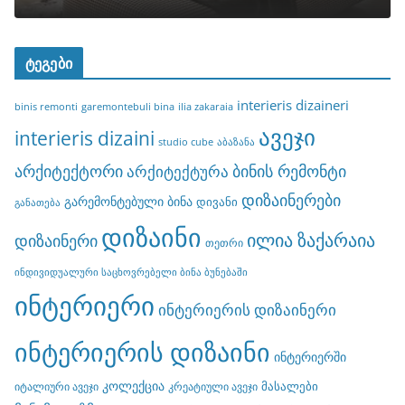
ტეგები
interieris dizaineri
binis remonti
garemontebuli bina
ilia zakaraia
ავეჯი
interieris dizaini
studio cube
აბაზანა
არქიტექტორი
ბინის რემონტი
არქიტექტურა
დიზაინერები
გარემონტებული ბინა
დივანი
განათება
დიზაინი
ილია ზაქარაია
დიზაინერი
თეთრი
ინდივიდუალური საცხოვრებელი ბინა ბუნებაში
ინტერიერი
ინტერიერის დიზაინერი
ინტერიერის დიზაინი
ინტერიერში
კოლექცია
მასალები
იტალიური ავეჯი
კრეატიული ავეჯი