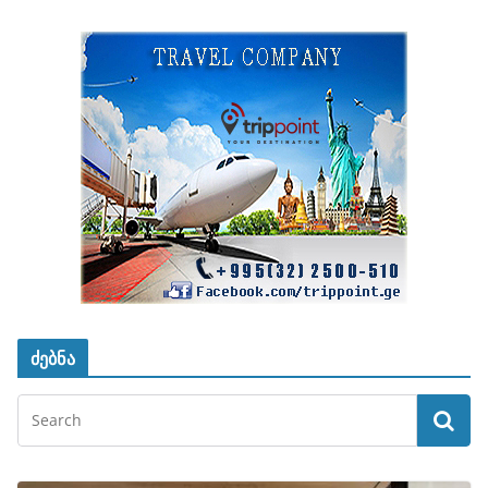
ძებნა