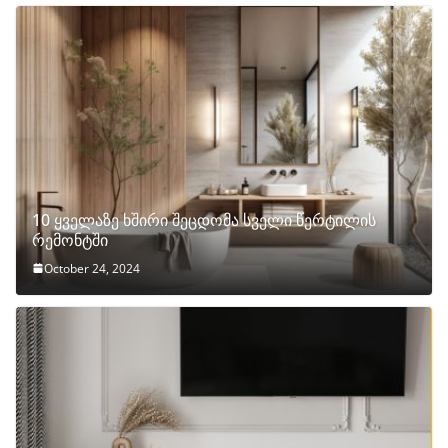
10 ყველაზე ხშირი შეცდომა სველი წერტილის
რემონტში
October 24, 2024