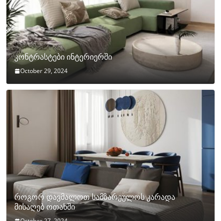
კონტრასტები ინტერიერში
October 29, 2024
როგორ დავმალოთ სამზარეულოს კარადა
მისაღებ ოთახში
October 27, 2024