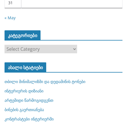
31
« May
კატეგორიები
კ
ა
ტ
ახალი სტატიები
ე
გ
თბილი მინიმალიზმი და დედამიწის ტონები
ო
რ
ინტერიერის დიზიანი
ი
არტემიდი წარმოგიდგენთ
ე
ბინების გაერთიანება
ბ
ი
კონტრასტები ინტერიერში