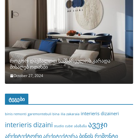
როგორ დავმალოთ სამზარეულოს კარადა
მისაღებ ოთახში
October 27, 2024
ტეგები
interieris dizaineri
binis remonti
garemontebuli bina
ilia zakaraia
ავეჯი
interieris dizaini
studio cube
აბაზანა
არქიტექტორი
ბინის რემონტი
არქიტექტურა