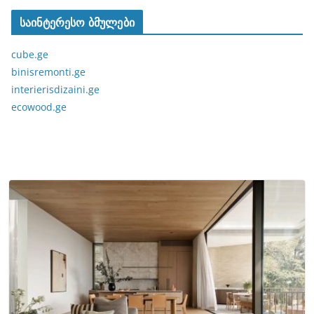
საინტერესო ბმულები
cube.ge
binisremonti.ge
interierisdizaini.ge
ecowood.ge