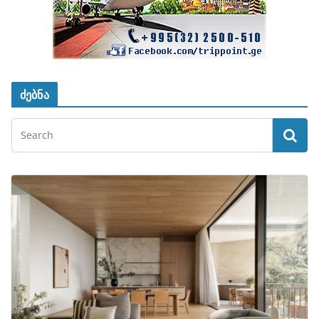
ძებნა