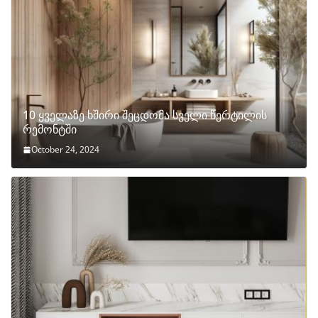
10 ყველაზე ხშირი შეცდომა სველი წერტილის
რემონტში
October 24, 2024