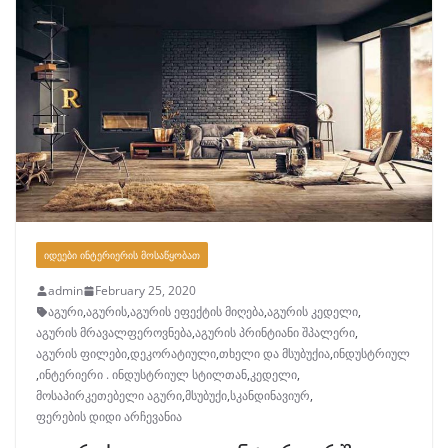
ᲘᲓᲔᲔᲑᲘ ᲘᲜᲢᲔᲠᲘᲔᲠᲘᲡ ᲛᲝᲡᲐᲬᲧᲝᲑᲐᲗ
admin
February 25, 2020
აგური
,
აგურის
,
აგურის ეფექტის მიღება
,
აგურის კედელი
,
აგურის მრავალფეროვნება
,
აგურის პრინტიანი შპალერი
,
აგურის ფილები
,
დეკორატიული
,
თხელი და მსუბუქია
,
ინდუსტრიულ
,
ინტერიერი . ინდუსტრიულ სტილთან
,
კედელი
,
მოსაპირკეთებელი აგური
,
მსუბუქი
,
სკანდინავიურ
,
ფერების დიდი არჩევანია