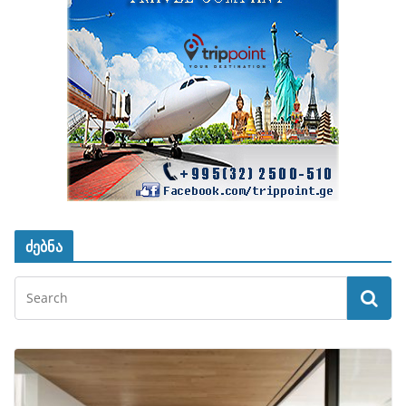
ძებნა