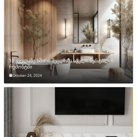
10 ყველაზე ხშირი შეცდომა სველი წერტილის
რემონტში
October 24, 2024