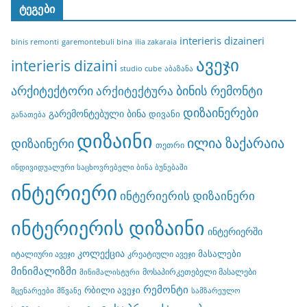
ტეგები
interieris dizaineri
binis remonti
garemontebuli bina
ilia zakaraia
ავეჯი
interieris dizaini
studio cube
აბაზანა
არქიტექტორი
ბინის რემონტი
არქიტექტურა
დიზაინერები
გარემონტებული ბინა
დივანი
განათება
დიზაინი
ილია ზაქარაია
დიზაინერი
თეთრი
ინდივიდუალური საცხოვრებელი ბინა ბუნებაში
ინტერიერი
ინტერიერის დიზაინერი
ინტერიერის დიზაინი
ინტერიერში
კოლექცია
მასალები
იტალიური ავეჯი
კრეატიული ავეჯი
მინიმალიზმი
მოსაპირკეთებელი მასალები
მინიმალისტური
რემონტი
რბილი ავეჯი
მცენარეები
მწვანე
სამზარეულო