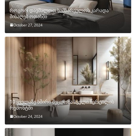
როგორ დავმალოთ სამზარეულოს კარადა
მისაღებ ოთახში
October 27, 2024
10 ყველაზე ხშირი შეცდომა სველი წერტილის
რემონტში
October 24, 2024