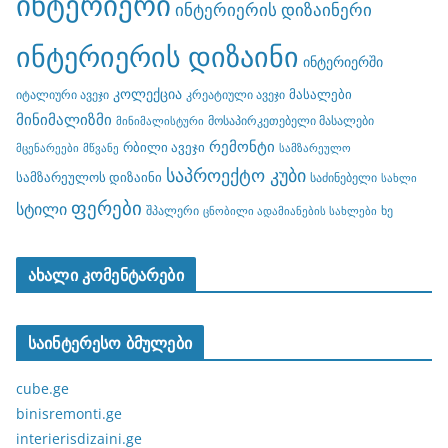
ინტერიერი
ინტერიერის დიზაინერი
ინტერიერის დიზაინი
ინტერიერში
კოლექცია
მასალები
იტალიური ავეჯი
კრეატიული ავეჯი
მინიმალიზმი
მოსაპირკეთებელი მასალები
მინიმალისტური
რემონტი
რბილი ავეჯი
მცენარეები
მწვანე
სამზარეულო
საპროექტო კუბი
სამზარეულოს დიზაინი
საძინებელი
სახლი
ფერები
სტილი
შპალერი
ხე
ცნობილი ადამიანების სახლები
ახალი კომენტარები
საინტერესო ბმულები
cube.ge
binisremonti.ge
interierisdizaini.ge