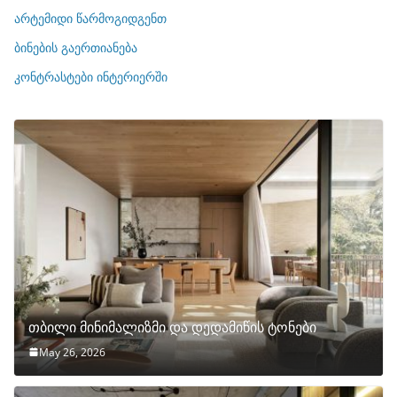
ი
არტემიდი წარმოგიდგენთ
ე
ბინების გაერთიანება
ბ
ი
კონტრასტები ინტერიერში
თბილი მინიმალიზმი და დედამიწის ტონები
May 26, 2026