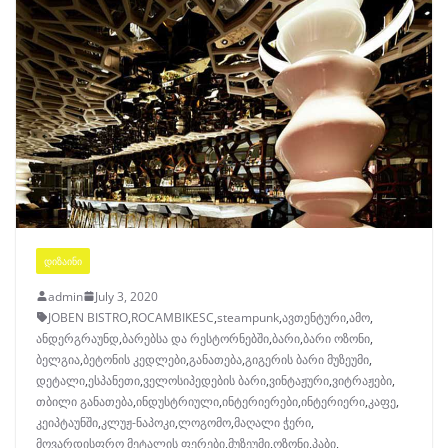
ᲓᲘᲖᲐᲘᲜᲘ
admin
July 3, 2020
JOBEN BISTRO
,
ROCAMBIKESC
,
steampunk
,
ავთენტური
,
ამო
,
ანდერგრაუნდ
,
ბარებსა და რესტორნებში
,
ბარი
,
ბარი ოზონი
,
ბელგია
,
ბეტონის კედლები
,
განათება
,
გიგერის ბარი მუზეუმი
,
დეტალი
,
ესპანეთი
,
ველოსიპედების ბარი
,
ვინტაჟური
,
ვიტრაჟები
,
თბილი განათება
,
ინდუსტრიული
,
ინტერიერები
,
ინტერიერი
,
კაფე
,
კეიპტაუნში
,
კლუჟ-ნაპოკი
,
ლოგომო
,
მაღალი ჭერი
,
მოვარდისფრო მეტალის ფერები
,
მუზეუმი
,
ოზონი
,
პაბი
,