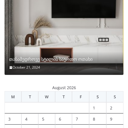
თანამედროვე სტილის საერთო ოთახი
October 21, 2024
August 2026
M
T
W
T
F
S
S
1
2
3
4
5
6
7
8
9