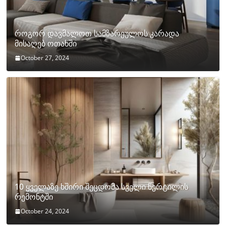
როგორ დავმალოთ სამზარეულოს კარადა
მისაღებ ოთახში
October 27, 2024
10 ყველაზე ხშირი შეცდომა სველი წერტილის
რემონტში
October 24, 2024