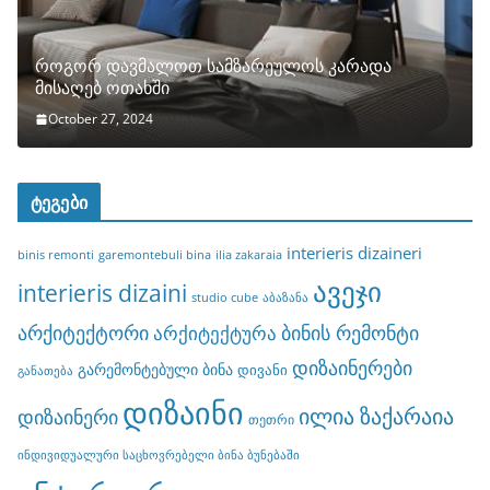
როგორ დავმალოთ სამზარეულოს კარადა
მისაღებ ოთახში
October 27, 2024
ტეგები
interieris dizaineri
binis remonti
garemontebuli bina
ilia zakaraia
ავეჯი
interieris dizaini
studio cube
აბაზანა
არქიტექტორი
ბინის რემონტი
არქიტექტურა
დიზაინერები
გარემონტებული ბინა
დივანი
განათება
დიზაინი
ილია ზაქარაია
დიზაინერი
თეთრი
ინდივიდუალური საცხოვრებელი ბინა ბუნებაში