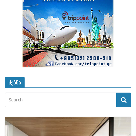
ძებნა