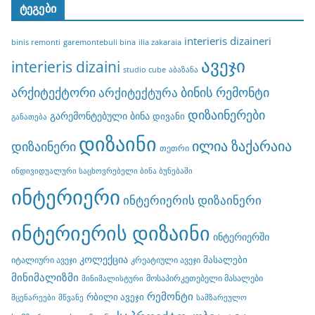
ტეგები
interieris dizaineri
binis remonti
garemontebuli bina
ilia zakaraia
ავეჯი
interieris dizaini
studio cube
აბაზანა
არქიტექტორი
ბინის რემონტი
არქიტექტურა
დიზაინერები
გარემონტებული ბინა
დივანი
განათება
დიზაინი
ილია ზაქარაია
დიზაინერი
თეთრი
ინდივიდუალური საცხოვრებელი ბინა ბუნებაში
ინტერიერი
ინტერიერის დიზაინერი
ინტერიერის დიზაინი
ინტერიერში
კოლექცია
მასალები
იტალიური ავეჯი
კრეატიული ავეჯი
მინიმალიზმი
მოსაპირკეთებელი მასალები
მინიმალისტური
რემონტი
რბილი ავეჯი
მცენარეები
მწვანე
სამზარეულო