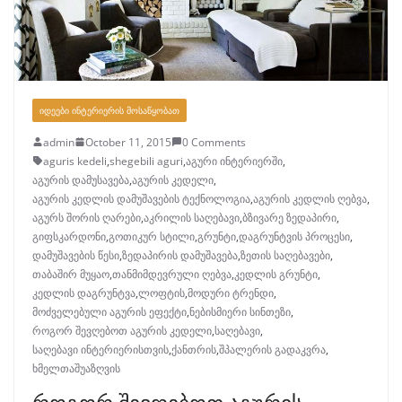
ᲘᲓᲔᲔᲑᲘ ᲘᲜᲢᲔᲠᲘᲔᲠᲘᲡ ᲛᲝᲡᲐᲬᲧᲝᲑᲐᲗ
admin
October 11, 2015
0 Comments
aguris kedeli
,
shegebili aguri
,
აგური ინტერიერში
,
აგურის დამუსავება
,
აგურის კედელი
,
აგურის კედლის დამუშავების ტექნოლოგია
,
აგურის კედლის ღებვა
,
აგურს შორის ღარები
,
აკრილის საღებავი
,
ბზივარე ზედაპირი
,
გიფსკარდონი
,
გოთიკურ სტილი
,
გრუნტი
,
დაგრუნტვის პროცესი
,
დამუშავების წესი
,
ზედაპირის დამუშავება
,
ზეთის საღებავები
,
თაბაშირ მუყაო
,
თანმიმდევრული ღებვა
,
კედლის გრუნტი
,
კედლის დაგრუნტვა
,
ლოფტის
,
მოდური ტრენდი
,
მოძველებული აგურის ეფექტი
,
ნებისმიერი სინთეზი
,
როგორ შევღებოთ აგურის კედელი
,
საღებავი
,
საღებავი ინტერიერისთვის
,
ქანთრის
,
შპალერის გადაკვრა
,
ხმელთაშუაზღვის