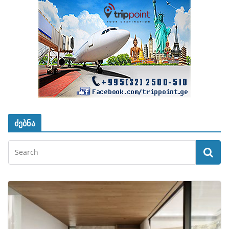
ძებნა