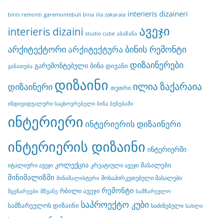
interieris dizaineri
binis remonti
garemontebuli bina
ilia zakaraia
ავეჯი
interieris dizaini
studio cube
აბაზანა
არქიტექტორი
ბინის რემონტი
არქიტექტურა
დიზაინერები
გარემონტებული ბინა
დივანი
განათება
დიზაინი
ილია ზაქარაია
დიზაინერი
თეთრი
ინდივიდუალური საცხოვრებელი ბინა ბუნებაში
ინტერიერი
ინტერიერის დიზაინერი
ინტერიერის დიზაინი
ინტერიერში
კოლექცია
მასალები
იტალიური ავეჯი
კრეატიული ავეჯი
მინიმალიზმი
მოსაპირკეთებელი მასალები
მინიმალისტური
რემონტი
რბილი ავეჯი
მცენარეები
მწვანე
სამზარეულო
საპროექტო კუბი
სამზარეულოს დიზაინი
საძინებელი
სახლი