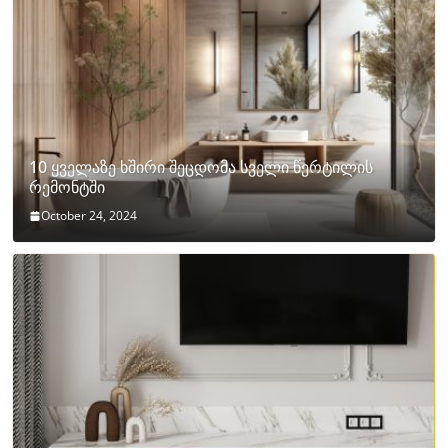
10 ყველაზე ხშირი შეცდომა სველი წერტილის
რემონტში
October 24, 2024