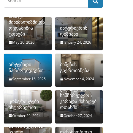
თბილი
მინიმალიზმი და
დედამიწის
ინტერიერის
ტონები
დიზიანი
May 26, 2026
January 24, 2026
არტემიდი
ბინების
წარმოგიდგენთ
გაერთიანება
September 16, 2025
November 4, 2024
როგორ
დავმალოთ
სამზარეულოს
კონტრასტები
კარადა მისაღებ
ინტერიერში
ოთახში
October 29, 2024
October 27, 2024
10 ყველაზე
ხშირი შეცდომა
სველი
თანამედროვე