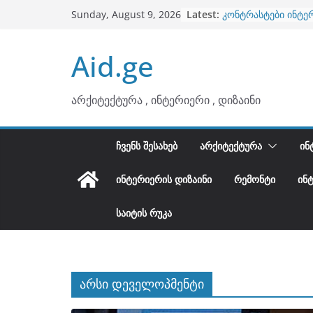
ბინების გაერთიანე
Skip
Latest:
Sunday, August 9, 2026
კონტრასტები ინტე
to
თბილი მინიმალიზმ
ტონები
content
Aid.ge
ინტერიერის დიზიან
არტემიდი წარმოგ
არქიტექტურა , ინტერიერი , დიზაინი
ᲩᲕᲔᲜᲡ ᲨᲔᲡᲐᲮᲔᲑ
ᲐᲠᲥᲘᲢᲔᲥᲢᲣᲠᲐ
ᲘᲜ
ᲘᲜᲢᲔᲠᲘᲔᲠᲘᲡ ᲓᲘᲖᲐᲘᲜᲘ
ᲠᲔᲛᲝᲜᲢᲘ
ᲘᲜ
ᲡᲐᲘᲢᲘᲡ ᲠᲣᲙᲐ
არსი დეველოპმენტი