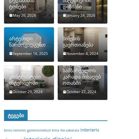
დედამიწის
ინტერიერის
ტონები
დიზიანი
May 26, 2026
January 24, 2026
არტემიდი
ბინების
წარმოგიდგენთ
გაერთიანება
September 16, 2025
November 4, 2024
როგორ
დავმალოთ
სამზარეულოს
კონტრასტები
კარადა მისაღებ
ინტერიერში
ოთახში
October 29, 2024
October 27, 2024
ტეგები
interieris
binis remonti
garemontebuli bina
ilia zakaraia