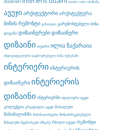
interieris dizaini
dizaineri
studio cube
აბაზანა
ავეჯი
არქიტექტორი
არქიტექტურა
ბინის რემონტი
გარემონტებული ბინა
განათება
დიზაინერები
დიზაინერი
დივანი
დიზაინი
ილია ზაქარაია
თეთრი
ინდივიდუალური საცხოვრებელი ბინა ბუნებაში
ინტერიერი
ინტერიერის
ინტერიერის
დიზაინერი
დიზაინი
ინტერიერში
იტალიური ავეჯი
კოლექცია
მასალები
კრეატიული ავეჯი
მინიმალიზმი
მოსაპირკეთებელი
მინიმალისტური
რემონტი
რბილი ავეჯი
მასალები
მცენარეები
მწვანე