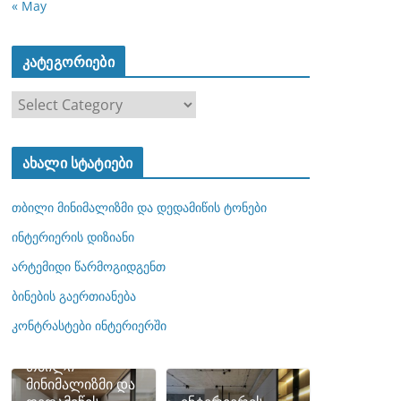
« May
კატეგორიები
კ
ა
ტ
ახალი სტატიები
ე
გ
თბილი მინიმალიზმი და დედამიწის ტონები
ო
რ
ინტერიერის დიზიანი
ი
არტემიდი წარმოგიდგენთ
ე
ბინების გაერთიანება
ბ
ი
კონტრასტები ინტერიერში
თბილი
მინიმალიზმი და