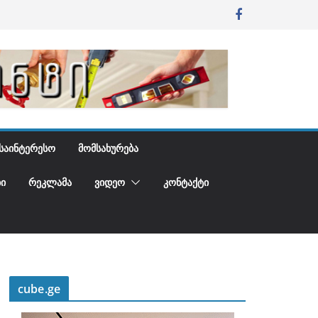
ᲡᲐᲘᲜᲢᲔᲠᲔᲡᲝ
ᲛᲝᲛᲡᲐᲮᲣᲠᲔᲑᲐ
Ი
ᲠᲔᲙᲚᲐᲛᲐ
ᲕᲘᲓᲔᲝ
ᲙᲝᲜᲢᲐᲥᲢᲘ
cube.ge