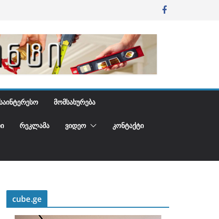
ᲡᲐᲘᲜᲢᲔᲠᲔᲡᲝ
ᲛᲝᲛᲡᲐᲮᲣᲠᲔᲑᲐ
Ი
ᲠᲔᲙᲚᲐᲛᲐ
ᲕᲘᲓᲔᲝ
ᲙᲝᲜᲢᲐᲥᲢᲘ
cube.ge