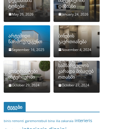
დედამიწის
ინტერიერის
ტონები
დიზიანი
May 26, 2026
January 24, 2026
არტემიდი
ბინების
წარმოგიდგენთ
გაერთიანება
September 16, 2025
November 4, 2024
როგორ
დავმალოთ
სამზარეულოს
კონტრასტები
კარადა მისაღებ
ინტერიერში
ოთახში
October 29, 2024
October 27, 2024
ტეგები
interieris
binis remonti
garemontebuli bina
ilia zakaraia