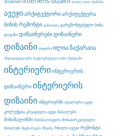
interieris dizaini
dizaineri
studio cube
აბაზანა
ავეჯი
არქიტექტორი
არქიტექტურა
ბინის რემონტი
გარემონტებული ბინა
განათება
დიზაინერები
დიზაინერი
დივანი
დიზაინი
ილია ზაქარაია
თეთრი
ინდივიდუალური საცხოვრებელი ბინა ბუნებაში
ინტერიერი
ინტერიერის
ინტერიერის
დიზაინერი
დიზაინი
ინტერიერში
იტალიური ავეჯი
კოლექცია
მასალები
კრეატიული ავეჯი
მინიმალიზმი
მოსაპირკეთებელი
მინიმალისტური
რემონტი
რბილი ავეჯი
მასალები
მცენარეები
მწვანე