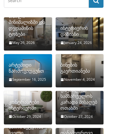
თბილი
მინიმალიზმი და
დედამიწის
ინტერიერის
ტონები
დიზიანი
May 26, 2026
January 24, 2026
არტემიდი
ბინების
წარმოგიდგენთ
გაერთიანება
September 16, 2025
November 4, 2024
როგორ
დავმალოთ
სამზარეულოს
კონტრასტები
კარადა მისაღებ
ინტერიერში
ოთახში
October 29, 2024
October 27, 2024
10 ყველაზე
ხშირი შეცდომა
სველი
თანამედროვე