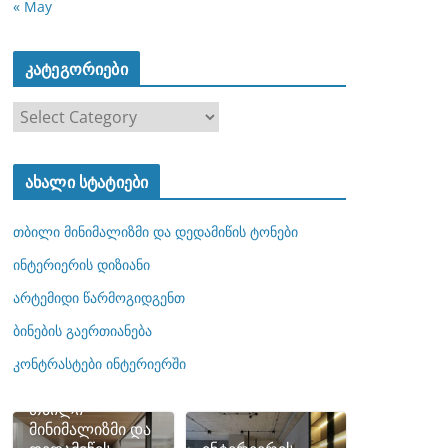
« May
კატეგორიები
კ
ა
ტ
ახალი სტატიები
ე
გ
თბილი მინიმალიზმი და დედამიწის ტონები
ო
რ
ინტერიერის დიზიანი
ი
არტემიდი წარმოგიდგენთ
ე
ბინების გაერთიანება
ბ
ი
კონტრასტები ინტერიერში
თბილი
მინიმალიზმი და