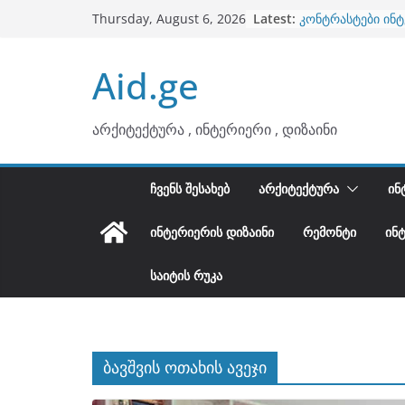
ბინების გაერთია
Skip
Latest:
Thursday, August 6, 2026
კონტრასტები ინ
to
თბილი მინიმალიზ
ტონები
content
Aid.ge
ინტერიერის დიზი
არტემიდი წარმო
არქიტექტურა , ინტერიერი , დიზაინი
ᲩᲕᲔᲜᲡ ᲨᲔᲡᲐᲮᲔᲑ
ᲐᲠᲥᲘᲢᲔᲥᲢᲣᲠᲐ
ᲘᲜ
ᲘᲜᲢᲔᲠᲘᲔᲠᲘᲡ ᲓᲘᲖᲐᲘᲜᲘ
ᲠᲔᲛᲝᲜᲢᲘ
ᲘᲜ
ᲡᲐᲘᲢᲘᲡ ᲠᲣᲙᲐ
ბავშვის ოთახის ავეჯი