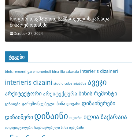
როგორ დავმალოთ სამზარეულოს კარადა
მისაღებ ოთახში
October 27, 2024
ტეგები
interieris dizaineri
binis remonti
garemontebuli bina
ilia zakaraia
ავეჯი
interieris dizaini
studio cube
აბაზანა
არქიტექტორი
ბინის რემონტი
არქიტექტურა
დიზაინერები
გარემონტებული ბინა
დივანი
განათება
დიზაინი
ილია ზაქარაია
დიზაინერი
თეთრი
ინდივიდუალური საცხოვრებელი ბინა ბუნებაში