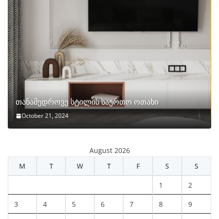
თანამედროვე სტილის საერთო ოთახი
October 21, 2024
August 2026
M
T
W
T
F
S
S
1
2
3
4
5
6
7
8
9