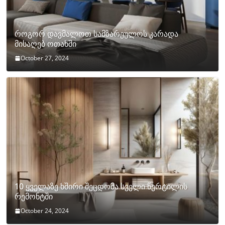
როგორ დავმალოთ სამზარეულოს კარადა
მისაღებ ოთახში
October 27, 2024
10 ყველაზე ხშირი შეცდომა სველი წერტილის
რემონტში
October 24, 2024