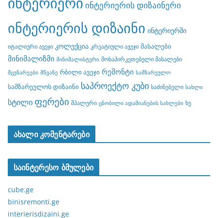
ინტერიერი
ინტერიერის დიზაინერი
ინტერიერის დიზაინი
ინტერიერში
კოლექცია
მასალები
იტალიური ავეჯი
კრეატიული ავეჯი
მინიმალიზმი
მოსაპირკეთებელი მასალები
მინიმალისტური
რემონტი
რბილი ავეჯი
მცენარეები
მწვანე
სამზარეულო
საპროექტო კუბი
სამზარეულოს დიზაინი
საძინებელი
სახლი
ფერები
სტილი
შპალერი
ხე
ცნობილი ადამიანების სახლები
ახალი კომენტარები
საინტერესო ბმულები
cube.ge
binisremonti.ge
interierisdizaini.ge