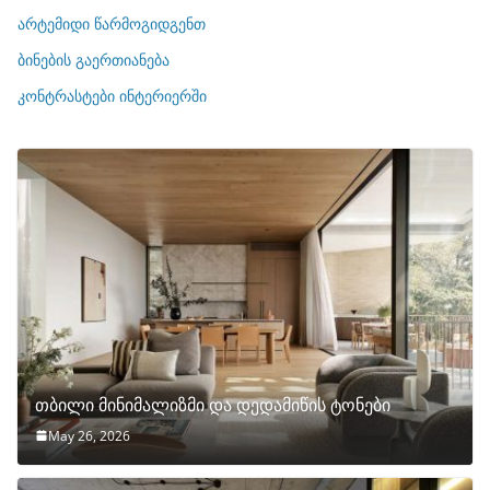
ი
არტემიდი წარმოგიდგენთ
ე
ბინების გაერთიანება
ბ
ი
კონტრასტები ინტერიერში
თბილი მინიმალიზმი და დედამიწის ტონები
May 26, 2026