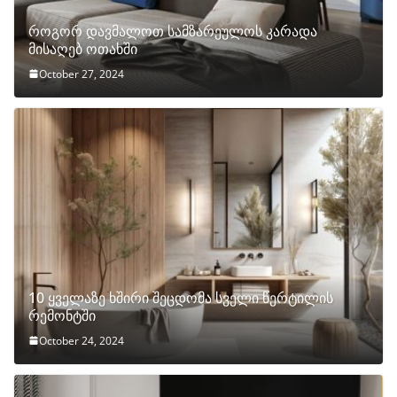
როგორ დავმალოთ სამზარეულოს კარადა
მისაღებ ოთახში
October 27, 2024
10 ყველაზე ხშირი შეცდომა სველი წერტილის
რემონტში
October 24, 2024