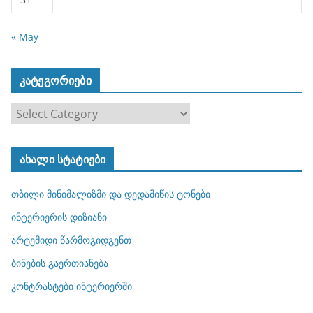
« May
კატეგორიები
კ
ა
ტ
ახალი სტატიები
ე
გ
თბილი მინიმალიზმი და დედამიწის ტონები
ო
რ
ინტერიერის დიზიანი
ი
არტემიდი წარმოგიდგენთ
ე
ბინების გაერთიანება
ბ
ი
კონტრასტები ინტერიერში