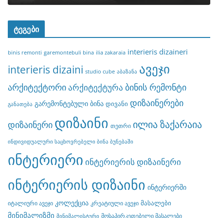
ტეგები
interieris dizaineri
binis remonti
garemontebuli bina
ilia zakaraia
ავეჯი
interieris dizaini
studio cube
აბაზანა
არქიტექტორი
ბინის რემონტი
არქიტექტურა
დიზაინერები
გარემონტებული ბინა
დივანი
განათება
დიზაინი
ილია ზაქარაია
დიზაინერი
თეთრი
ინდივიდუალური საცხოვრებელი ბინა ბუნებაში
ინტერიერი
ინტერიერის დიზაინერი
ინტერიერის დიზაინი
ინტერიერში
კოლექცია
მასალები
იტალიური ავეჯი
კრეატიული ავეჯი
მინიმალიზმი
მოსაპირკეთებელი მასალები
მინიმალისტური