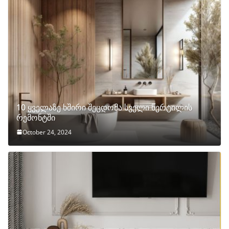
10 ყველაზე ხშირი შეცდომა სველი წერტილის
რემონტში
October 24, 2024