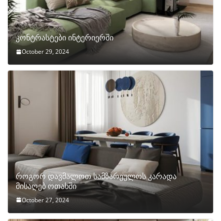
კონტრასტები ინტერიერში
October 29, 2024
როგორ დავმალოთ სამზარეულოს კარადა
მისაღებ ოთახში
October 27, 2024