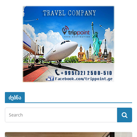
ძებნა