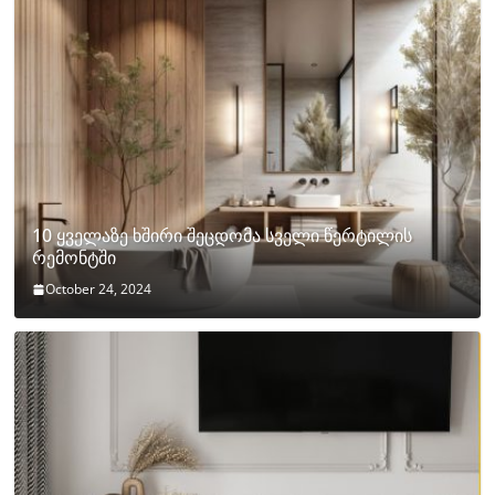
10 ყველაზე ხშირი შეცდომა სველი წერტილის
რემონტში
October 24, 2024