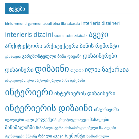
ტეგები
interieris dizaineri
binis remonti
garemontebuli bina
ilia zakaraia
ავეჯი
interieris dizaini
studio cube
აბაზანა
არქიტექტორი
ბინის რემონტი
არქიტექტურა
დიზაინერები
გარემონტებული ბინა
დივანი
განათება
დიზაინი
ილია ზაქარაია
დიზაინერი
თეთრი
ინდივიდუალური საცხოვრებელი ბინა ბუნებაში
ინტერიერი
ინტერიერის დიზაინერი
ინტერიერის დიზაინი
ინტერიერში
კოლექცია
მასალები
იტალიური ავეჯი
კრეატიული ავეჯი
მინიმალიზმი
მოსაპირკეთებელი მასალები
მინიმალისტური
რემონტი
რბილი ავეჯი
მცენარეები
მწვანე
სამზარეულო