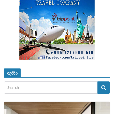
ძებნა