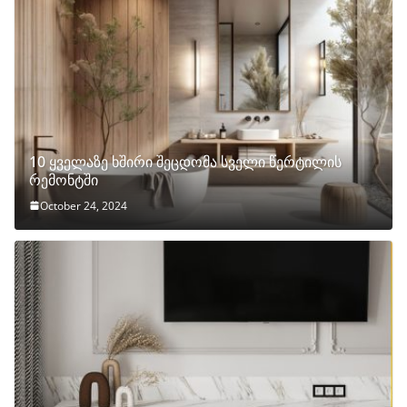
10 ყველაზე ხშირი შეცდომა სველი წერტილის
რემონტში
October 24, 2024