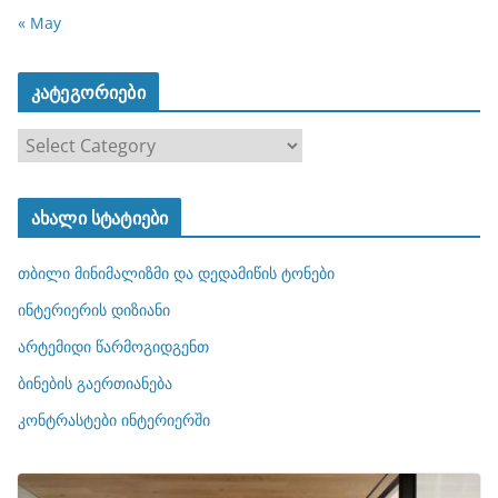
« May
კატეგორიები
კ
ა
ტ
ახალი სტატიები
ე
გ
თბილი მინიმალიზმი და დედამიწის ტონები
ო
რ
ინტერიერის დიზიანი
ი
არტემიდი წარმოგიდგენთ
ე
ბინების გაერთიანება
ბ
ი
კონტრასტები ინტერიერში