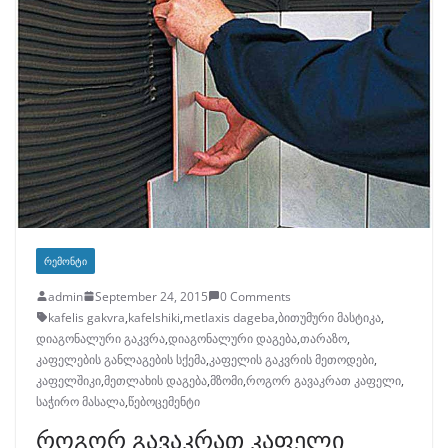
ᲠᲔᲛᲝᲜᲢᲘ
admin
September 24, 2015
0 Comments
kafelis gakvra
,
kafelshiki
,
metlaxis dageba
,
ბითუმური მასტიკა
,
დიაგონალური გაკვრა
,
დიაგონალური დაგება
,
თარაზო
,
კაფელების განლაგების სქემა
,
კაფელის გაკვრის მეთოდები
,
კაფელშიკი
,
მეთლახის დაგება
,
მზომი
,
როგორ გავაკრათ კაფელი
,
საჭირო მასალა
,
წებოცემენტი
როგორ გავაკრათ კაფელი