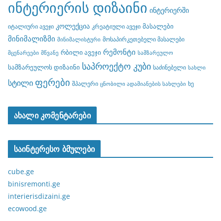
ინტერიერის დიზაინი
ინტერიერში
კოლექცია
მასალები
იტალიური ავეჯი
კრეატიული ავეჯი
მინიმალიზმი
მოსაპირკეთებელი მასალები
მინიმალისტური
რემონტი
რბილი ავეჯი
მცენარეები
მწვანე
სამზარეულო
საპროექტო კუბი
სამზარეულოს დიზაინი
საძინებელი
სახლი
ფერები
სტილი
შპალერი
ხე
ცნობილი ადამიანების სახლები
ახალი კომენტარები
საინტერესო ბმულები
cube.ge
binisremonti.ge
interierisdizaini.ge
ecowood.ge