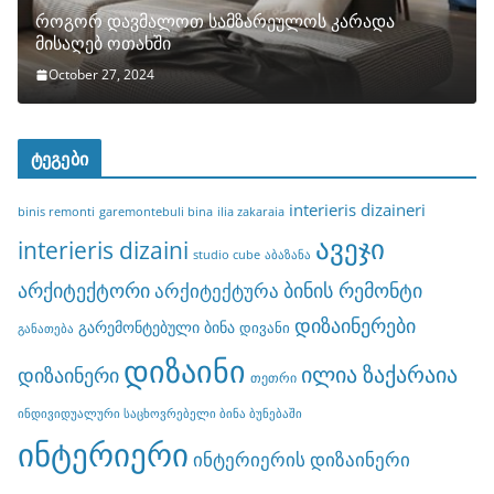
როგორ დავმალოთ სამზარეულოს კარადა
მისაღებ ოთახში
October 27, 2024
ტეგები
interieris dizaineri
binis remonti
garemontebuli bina
ilia zakaraia
ავეჯი
interieris dizaini
studio cube
აბაზანა
არქიტექტორი
ბინის რემონტი
არქიტექტურა
დიზაინერები
გარემონტებული ბინა
დივანი
განათება
დიზაინი
ილია ზაქარაია
დიზაინერი
თეთრი
ინდივიდუალური საცხოვრებელი ბინა ბუნებაში
ინტერიერი
ინტერიერის დიზაინერი