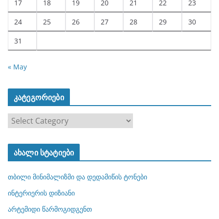
17
18
19
20
21
22
23
24
25
26
27
28
29
30
31
« May
კატეგორიები
კ
ა
ტ
ახალი სტატიები
ე
გ
თბილი მინიმალიზმი და დედამიწის ტონები
ო
რ
ინტერიერის დიზიანი
ი
არტემიდი წარმოგიდგენთ
ე