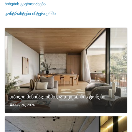
ბინების გაერთიანება
ბ
ი
კონტრასტები ინტერიერში
თბილი მინიმალიზმი და დედამიწის ტონები
May 26, 2026