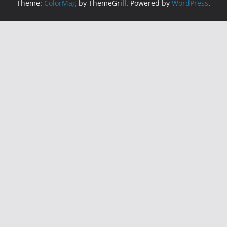
Theme:
ColorMag
by ThemeGrill. Powered by
WordPress
.