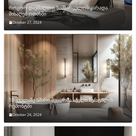
როგორ დავმალოთ სამზარეულოს კარადა
მისაღებ ოთახში
October 27, 2024
10 ყველაზე ხშირი შეცდომა სველი წერტილის
რემონტში
October 24, 2024