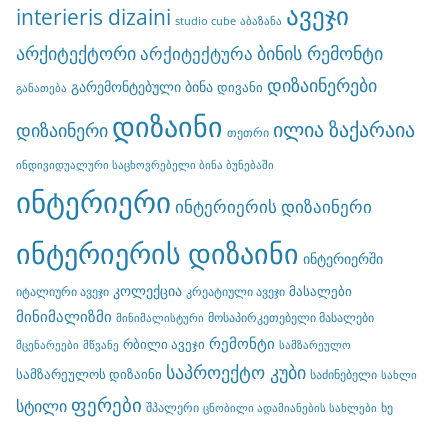
ავეჯი
interieris dizaini
studio cube
აბაზანა
არქიტექტორი
ბინის რემონტი
არქიტექტურა
დიზაინერები
გარემონტებული ბინა
დივანი
განათება
დიზაინი
ილია ზაქარაია
დიზაინერი
თეთრი
ინდივიდუალური საცხოვრებელი ბინა ბუნებაში
ინტერიერი
ინტერიერის დიზაინერი
ინტერიერის დიზაინი
ინტერიერში
კოლექცია
მასალები
იტალიური ავეჯი
კრეატიული ავეჯი
მინიმალიზმი
მოსაპირკეთებელი მასალები
მინიმალისტური
რემონტი
რბილი ავეჯი
მცენარეები
მწვანე
სამზარეულო
საპროექტო კუბი
სამზარეულოს დიზაინი
საძინებელი
სახლი
ფერები
სტილი
შპალერი
ხე
ცნობილი ადამიანების სახლები