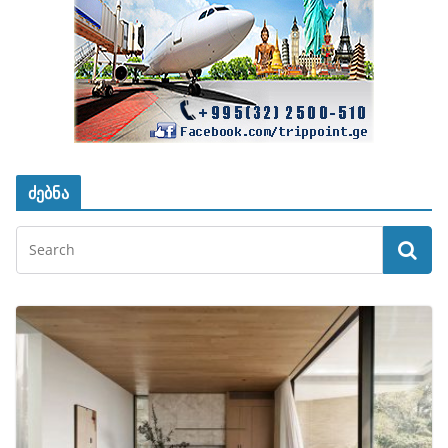
ძებნა