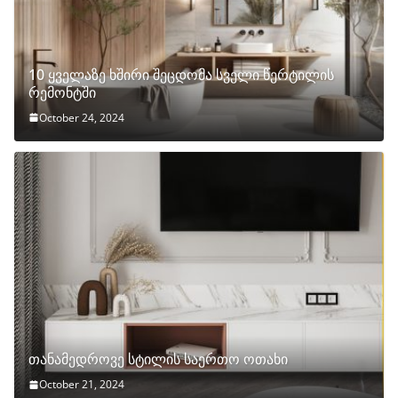
10 ყველაზე ხშირი შეცდომა სველი წერტილის
რემონტში
October 24, 2024
თანამედროვე სტილის საერთო ოთახი
October 21, 2024