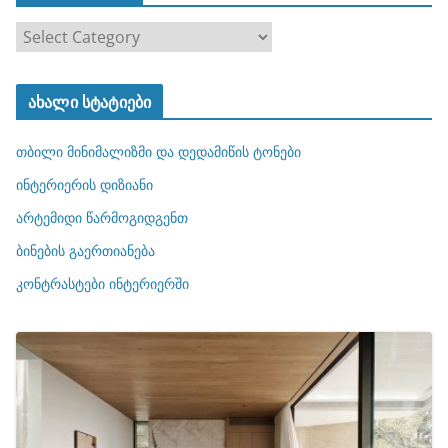
კ
ა
ტ
ახალი სტატიები
ე
გ
თბილი მინიმალიზმი და დედამიწის ტონები
ო
რ
ინტერიერის დიზიანი
ი
არტემიდი წარმოგიდგენთ
ე
ბინების გაერთიანება
ბ
ი
კონტრასტები ინტერიერში