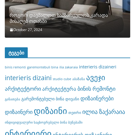
როგორ დავმალოთ სამზარეულოს კარადა
მისაღებ ოთახში
October 27, 2024
ტეგები
interieris dizaineri
binis remonti
garemontebuli bina
ilia zakaraia
ავეჯი
interieris dizaini
studio cube
აბაზანა
არქიტექტორი
ბინის რემონტი
არქიტექტურა
დიზაინერები
გარემონტებული ბინა
დივანი
განათება
დიზაინი
ილია ზაქარაია
დიზაინერი
თეთრი
ინდივიდუალური საცხოვრებელი ბინა ბუნებაში
ინტერიერი
ინტერიერის დიზაინერი