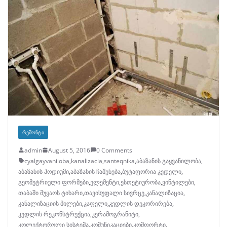
ᲠᲔᲛᲝᲜᲢᲘ
admin
August 5, 2016
0 Comments
cyalgayvaniloba
,
kanalizacia
,
santeqnika
,
აბაზანის გაყვანილობა
,
აბაზანის პოდიუმი
,
აბაზანის ჩაშენება
,
ბუტაფორია კედელი
,
გეომეტრიული ფორმები
,
ელემენტი
,
ესთეტიურობა
,
ვინტილები
,
თაბაში მუყაოს ტიხარი
,
თავისუფალი სივრცე
,
კანალიზაცია
,
კანალიზაციის მილები
,
კაფელი
,
კედლის დეკორირება
,
კედლის რეკონსტრუქცია
,
კერამოგრანიტი
,
კოლექტორული სისტემა
,
კომუნიკაციები
,
კომფორტი
,