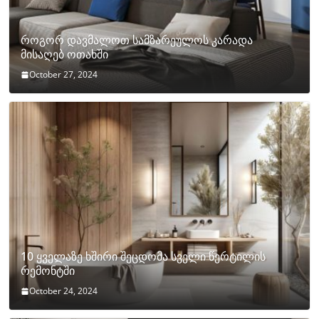
როგორ დავმალოთ სამზარეულოს კარადა
მისაღებ ოთახში
October 27, 2024
10 ყველაზე ხშირი შეცდომა სველი წერტილის
რემონტში
October 24, 2024