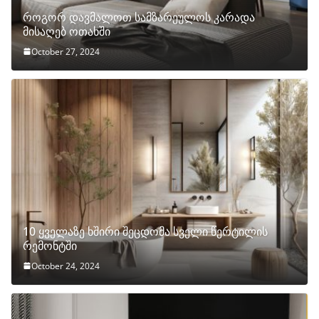
როგორ დავმალოთ სამზარეულოს კარადა
მისაღებ ოთახში
October 27, 2024
10 ყველაზე ხშირი შეცდომა სველი წერტილის
რემონტში
October 24, 2024