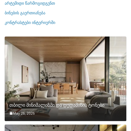
ი
არტემიდი წარმოგიდგენთ
ე
ბინების გაერთიანება
ბ
ი
კონტრასტები ინტერიერში
თბილი მინიმალიზმი და დედამიწის ტონები
May 26, 2026