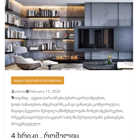
ᲘᲓᲔᲔᲑᲘ ᲘᲜᲢᲔᲠᲘᲔᲠᲘᲡ ᲛᲝᲡᲐᲬᲧᲝᲑᲐᲗ
admin
February 15, 2020
აივანიც . ავეჯით
,
ბარი
,
ბრები
,
ბუხარი
,
გირლანდებით
,
დიდი სანათებით
,
ინტერიერში
,
კარგი განათება
,
კომფორტული
,
მაგიდა
,
მკვეთრი წერტილი
,
მნიშვნელოვანი ზონები
,
მცენარეებით
,
რჩევებს
,
სავარძელი
,
საკუთარ სახლში
,
წერტილოვანი განათებები
,
ხრიკებს
,
ჯედელი
4 ხრიკი , რომელიც