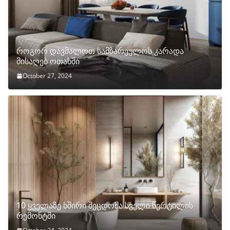
როგორ დავმალოთ სამზარეულოს კარადა
მისაღებ ოთახში
October 27, 2024
10 ყველაზე ხშირი შეცდომა სველი წერტილის
რემონტში