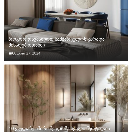
როგორ დავმალოთ სამზარეულოს კარადა
მისაღებ ოთახში
October 27, 2024
10 ყველაზე ხშირი შეცდომა სველი წერტილის