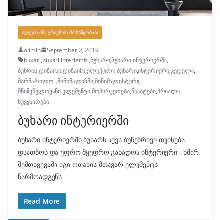
ᲘᲓᲔᲔᲑᲘ ᲘᲜᲢᲔᲠᲘᲔᲠᲘᲡ ᲛᲝᲡᲐᲬᲧᲝᲑᲐᲗ
admin
September 2, 2019
buxari
,
buxari interiershi
,
ბუხარი
,
ბუხარი ინტერიერში
,
ბუხრის დიზაინი
,
დიზაინი
,
ელექტრო ბუხარი
,
ინტერიერი
,
კედელი
,
მარმარილო .
,
მინიმალიზმი
,
მინიმალისტური
,
მნიშვნელოვანი ელემენტი
,
მოპირკეთება
,
ნახატები
,
პრიალა
,
სუვენირები
ბუხარი ინტერიერში
ბუხარი ინტერიერში ბუხარს აქვს ბუნებრივი თვისება
დაათბოს და უფრო მყუდრო გახადოს ინტერიერი . ხშირ
შემთხვევაში იგი ოთახის მთავარ ელემენტს
წარმოადგენს
Read More