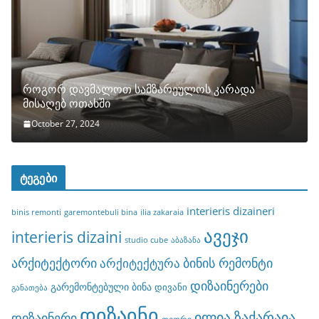
როგორ დავმალოთ სამზარეულოს კარადა
მისაღებ ოთახში
October 27, 2024
ტეგები
interieris dizaineri
binis remonti
garemontebuli bina
ilia zakaraia
ავეჯი
interieris dizaini
studio cube
აბაზანა
არქიტექტორი
ბინის რემონტი
არქიტექტურა
დიზაინერები
გარემონტებული ბინა
დივანი
განათება
დიზაინი
ილია ზაქარაია
დიზაინერი