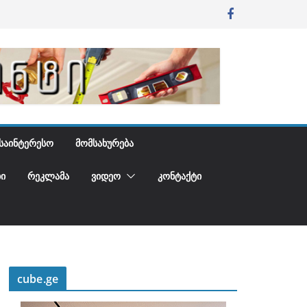
ᲡᲐᲘᲜᲢᲔᲠᲔᲡᲝ
ᲛᲝᲛᲡᲐᲮᲣᲠᲔᲑᲐ
Ი
ᲠᲔᲙᲚᲐᲛᲐ
ᲕᲘᲓᲔᲝ
ᲙᲝᲜᲢᲐᲥᲢᲘ
cube.ge