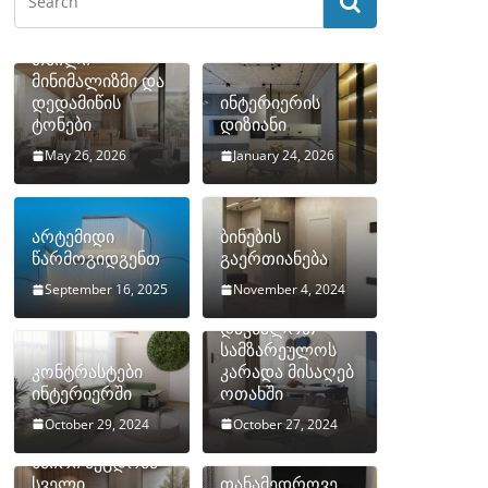
თბილი
მინიმალიზმი და
დედამიწის
ინტერიერის
ტონები
დიზიანი
May 26, 2026
January 24, 2026
არტემიდი
ბინების
წარმოგიდგენთ
გაერთიანება
September 16, 2025
November 4, 2024
როგორ
დავმალოთ
სამზარეულოს
კონტრასტები
კარადა მისაღებ
ინტერიერში
ოთახში
October 29, 2024
October 27, 2024
10 ყველაზე
ხშირი შეცდომა
სველი
თანამედროვე