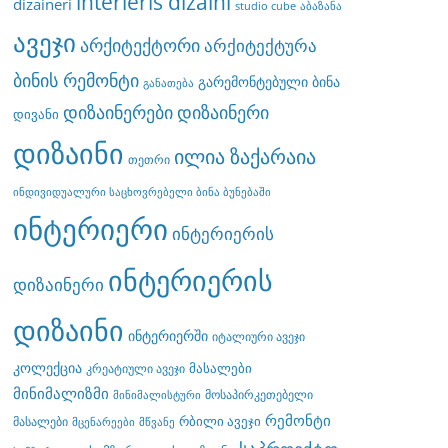
interieris dizaini
dizaineri
studio cube
აბაზანა
ავეჯი
არქიტექტორი
არქიტექტურა
ბინის რემონტი
გარემონტებული ბინა
განათება
დიზაინერები
დიზაინერი
დივანი
დიზაინი
ილია ზაქარაია
თეთრი
ინდივიდუალური საცხოვრებელი ბინა ბუნებაში
ინტერიერი
ინტერიერის
ინტერიერის
დიზაინერი
დიზაინი
ინტერიერში
იტალიური ავეჯი
კოლექცია
მასალები
კრეატიული ავეჯი
მინიმალიზმი
მოსაპირკეთებელი
მინიმალისტური
რემონტი
რბილი ავეჯი
მასალები
მცენარეები
მწვანე