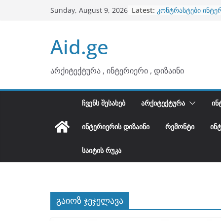
ბინების გაერთიანე
Skip
Latest:
Sunday, August 9, 2026
კონტრასტები ინტე
to
თბილი მინიმალიზმ
ტონები
content
Aid.ge
ინტერიერის დიზიან
არტემიდი წარმოგ
არქიტექტურა , ინტერიერი , დიზაინი
ᲩᲕᲔᲜᲡ ᲨᲔᲡᲐᲮᲔᲑ
ᲐᲠᲥᲘᲢᲔᲥᲢᲣᲠᲐ
ᲘᲜ
ᲘᲜᲢᲔᲠᲘᲔᲠᲘᲡ ᲓᲘᲖᲐᲘᲜᲘ
ᲠᲔᲛᲝᲜᲢᲘ
ᲘᲜ
ᲡᲐᲘᲢᲘᲡ ᲠᲣᲙᲐ
გაიოზ ჯეჯელავა