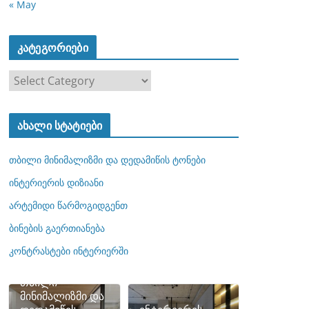
« May
კატეგორიები
კ
ა
ტ
ახალი სტატიები
ე
გ
თბილი მინიმალიზმი და დედამიწის ტონები
ო
რ
ინტერიერის დიზიანი
ი
არტემიდი წარმოგიდგენთ
ე
ბინების გაერთიანება
ბ
ი
კონტრასტები ინტერიერში
თბილი
მინიმალიზმი და