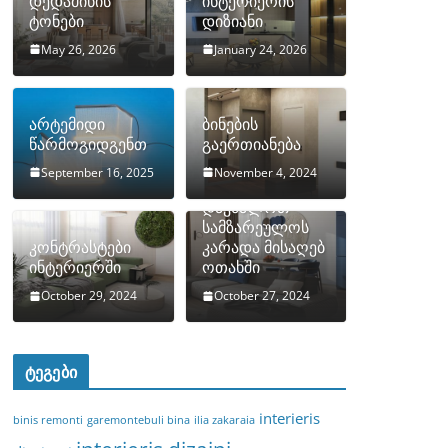
დედამიწის
ინტერიერის
ტონები
დიზიანი
May 26, 2026
January 24, 2026
არტემიდი
ბინების
წარმოგიდგენთ
გაერთიანება
September 16, 2025
November 4, 2024
როგორ
დავმალოთ
სამზარეულოს
კონტრასტები
კარადა მისაღებ
ინტერიერში
ოთახში
October 29, 2024
October 27, 2024
ტეგები
interieris
binis remonti
garemontebuli bina
ilia zakaraia