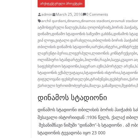
ᲐᲠᲥᲘᲢᲔᲥᲢᲣᲠᲣᲚᲘ ᲞᲠᲝᲔᲥᲢᲔᲑᲘ
admin
March 25, 2016
0 Comments
archil qurdiani
,
dinamo
,
dinamos stadioni
,
erovnuli stadion
ატმოსფერული ნალექი
,
ბასა ღოღობერიძე
,
ბორის პაიჭაძე
,
დინამო
,
დინამო სტადიონის საზეიმო გახსნა
,
დინამოს სტა
ვიპ ლოჟა
,
ვიტალი დარასელია
,
თბილისის ბორის პაიჭაძი
თბილისის დინამოს სტადიონი
,
იარუსი
,
ინტერი
,
კონსტრუქ
ლავრენტი ბერია
,
ლივერპული
,
ლითონის კონსტრუქციები
,
ოლიმპიური სტანდარტები
,
პილონი
,
რაგბი
,
საევაკუაციო აი
საფეხბურთო სტადიონი
,
საცურაო აუზი
,
სპორტულ არენა
,
ს
სტადიონის ექსპლუატაცია
,
სტადიონის ისტორია
,
სტადიონ
ტიტულოვანი ფეხბურთელები
,
ტრიბუნები
,
ფეხბურთი
,
ქარ
ქართული ხუროთმოძღვრება
,
შალვა გაზაშვილი
,
შეჯიბრი
,
დინამოს სტადიონი
დინამოს სტადიონი თბილისის ბორის პაიჭაძის 
შესავალი ისტორიიდან :1936 წელს, ქალაქ თბილ
შესანიშნავი ნიმუში “დინამო”-ს სტადიონი . ამ 
სტადიონის ტევადობა იყო 23 000