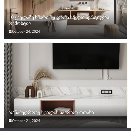
10 ყველაზე ხშირი შეცდომა სველი წერტილის
რემონტში
October 24, 2024
თანამედროვე სტილის საერთო ოთახი
October 21, 2024