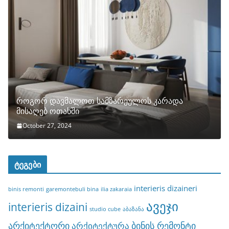
როგორ დავმალოთ სამზარეულოს კარადა
მისაღებ ოთახში
October 27, 2024
ტეგები
interieris dizaineri
binis remonti
garemontebuli bina
ilia zakaraia
ავეჯი
interieris dizaini
studio cube
აბაზანა
არქიტექტორი
ბინის რემონტი
არქიტექტურა