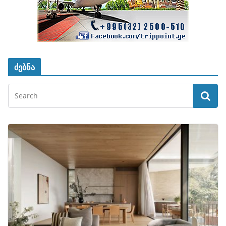
ძებნა