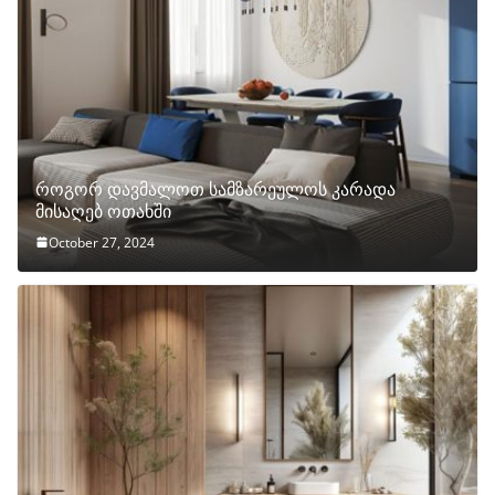
როგორ დავმალოთ სამზარეულოს კარადა
მისაღებ ოთახში
October 27, 2024