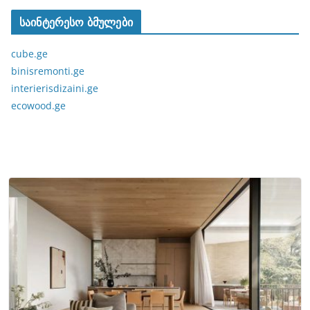
საინტერესო ბმულები
cube.ge
binisremonti.ge
interierisdizaini.ge
ecowood.ge