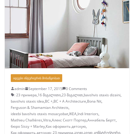
ᲘᲓᲔᲔᲑᲘ ᲘᲜᲢᲔᲠᲘᲔᲠᲘᲡ ᲛᲝᲡᲐᲬᲧᲝᲑᲐᲗ
admin
September 17, 2015
0 Comments
: 23 примера
,
16 მაგალითი
,
23 მაგალით
,
bavshvis otaxis dizaini
,
bavshvis otaxis idea
,
BC +
,
BC + A Architecture
,
Bona Nit
,
Ferguson & Shamamian Architects
,
ideebi bavshvis otaxis mosacyobat
,
IKEA
,
Indi Interiors
,
Mathieu Challières
,
Vitra
,
Алекс Скотт Портер
,
Аннабель Бертт
,
бюро Sissy + Marley
,
Как оформить детскую
,
Как оформить детскую: 23 примера
,
ავეჯი
,
ავეჯი კონსტრუქტორი
,