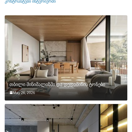
ი
კონტრასტები ინტერიერში
თბილი მინიმალიზმი და დედამიწის ტონები
May 26, 2026