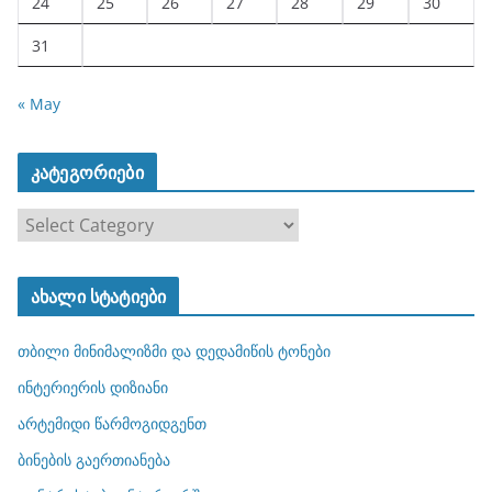
24
25
26
27
28
29
30
31
« May
კატეგორიები
კ
ა
ტ
ახალი სტატიები
ე
გ
თბილი მინიმალიზმი და დედამიწის ტონები
ო
რ
ინტერიერის დიზიანი
ი
არტემიდი წარმოგიდგენთ
ე
ბინების გაერთიანება
ბ