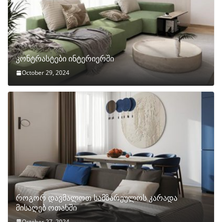
კონტრასტები ინტერიერში
October 29, 2024
როგორ დავმალოთ სამზარეულოს კარადა
მისაღებ ოთახში
October 27, 2024