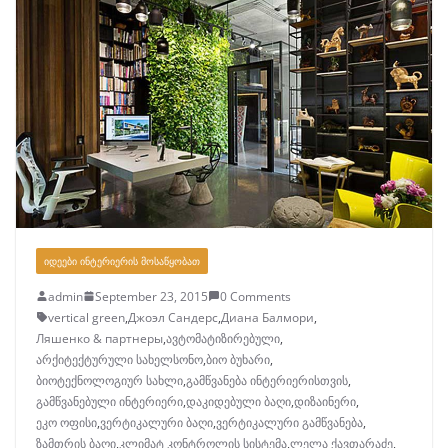
ᲘᲓᲔᲔᲑᲘ ᲘᲜᲢᲔᲠᲘᲔᲠᲘᲡ ᲛᲝᲡᲐᲬᲧᲝᲑᲐᲗ
admin
September 23, 2015
0 Comments
vertical green
,
Джоэл Сандерс
,
Диана Балмори
,
Ляшенко & партнеры
,
ავტომატიზირებული
,
არქიტექტურული სახელსონო
,
ბიო ბუხარი
,
ბიოტექნოლოგიურ სახლი
,
გამწვანება ინტერიერისთვის
,
გამწვანებული ინტერიერი
,
დაკიდებული ბაღი
,
დიზაინერი
,
ეკო ოფისი
,
ვერტიკალური ბაღი
,
ვერტიკალური გამწვანება
,
ზამთრის ბაღი
,
კლიმატ კონტროლის სისტემა
,
ლელა ქავთარაძე
,