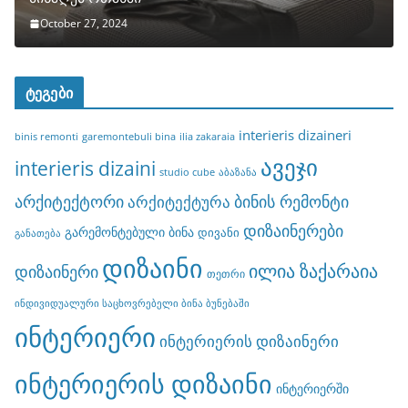
October 27, 2024
ტეგები
interieris dizaineri
binis remonti
garemontebuli bina
ilia zakaraia
ავეჯი
interieris dizaini
studio cube
აბაზანა
არქიტექტორი
ბინის რემონტი
არქიტექტურა
დიზაინერები
გარემონტებული ბინა
დივანი
განათება
დიზაინი
ილია ზაქარაია
დიზაინერი
თეთრი
ინდივიდუალური საცხოვრებელი ბინა ბუნებაში
ინტერიერი
ინტერიერის დიზაინერი
ინტერიერის დიზაინი
ინტერიერში