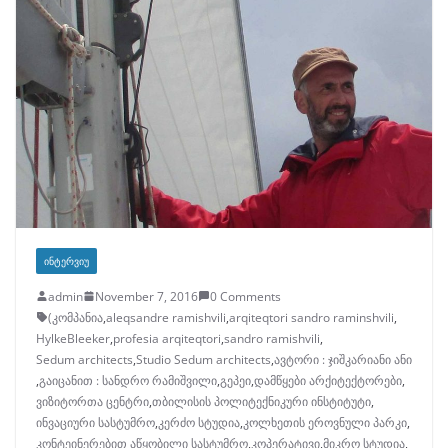
ᲘᲜᲢᲔᲠᲕᲘᲣ
admin
November 7, 2016
0 Comments
(კომპანია
,
aleqsandre ramishvili
,
arqiteqtori sandro raminshvili
,
HylkeBleeker
,
profesia arqiteqtori
,
sandro ramishvili
,
Sedum architects
,
Studio Sedum architects
,
ავტორი : ჯიშკარიანი ანი
,
გაიცანით : სანდრო რამიშვილი
,
გეპეი
,
დამწყები არქიტექტორები
,
ვიზიტორთა ცენტრი
,
თბილისის პოლიტექნიკური ინსტიტუტი
,
ინვაციური სასტუმრო
,
კერძო სტუდია
,
კოლხეთის ეროვნული პარკი
,
კონტეინერებით აწყობილი სასტუმრო
,
კოპერატივი
,
მიკრო სტუდია
,