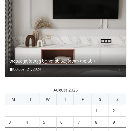
თანამედროვე სტილის საერთო ოთახი
October 21, 2024
August 2026
M
T
W
T
F
S
S
1
2
3
4
5
6
7
8
9