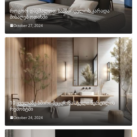
როგორ დავმალოთ სამზარეულოს კარადა
მისაღებ ოთახში
October 27, 2024
10 ყველაზე ხშირი შეცდომა სველი წერტილის
რემონტში
October 24, 2024