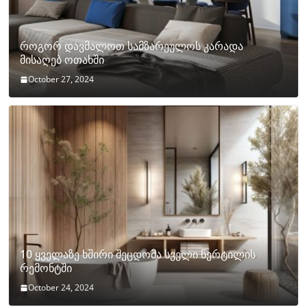
როგორ დავმალოთ სამზარეულოს კარადა
მისაღებ ოთახში
October 27, 2024
10 ყველაზე ხშირი შეცდომა სველი წერტილის
რემონტში
October 24, 2024