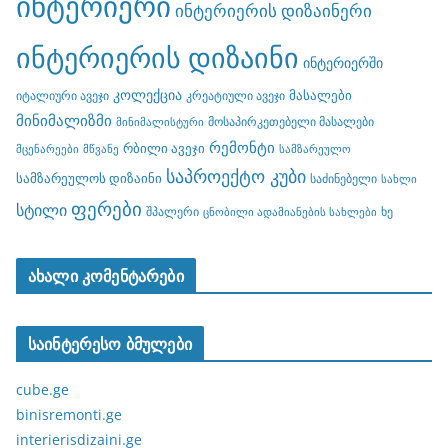
ინტერიერი
ინტერიერის დიზაინერი
ინტერიერის დიზაინი
ინტერიერში
კოლექცია
მასალები
იტალიური ავეჯი
კრეატიული ავეჯი
მინიმალიზმი
მოსაპირკეთებელი მასალები
მინიმალისტური
რემონტი
რბილი ავეჯი
მცენარეები
მწვანე
სამზარეულო
საპროექტო კუბი
სამზარეულოს დიზაინი
საძინებელი
სახლი
ფერები
სტილი
შპალერი
ხე
ცნობილი ადამიანების სახლები
ახალი კომენტარები
საინტერესო ბმულები
cube.ge
binisremonti.ge
interierisdizaini.ge