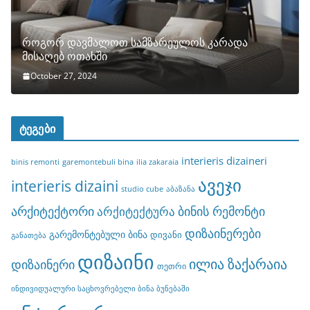
როგორ დავმალოთ სამზარეულოს კარადა
მისაღებ ოთახში
October 27, 2024
ტეგები
interieris dizaineri
binis remonti
garemontebuli bina
ilia zakaraia
ავეჯი
interieris dizaini
studio cube
აბაზანა
არქიტექტორი
ბინის რემონტი
არქიტექტურა
დიზაინერები
გარემონტებული ბინა
დივანი
განათება
დიზაინი
ილია ზაქარაია
დიზაინერი
თეთრი
ინდივიდუალური საცხოვრებელი ბინა ბუნებაში