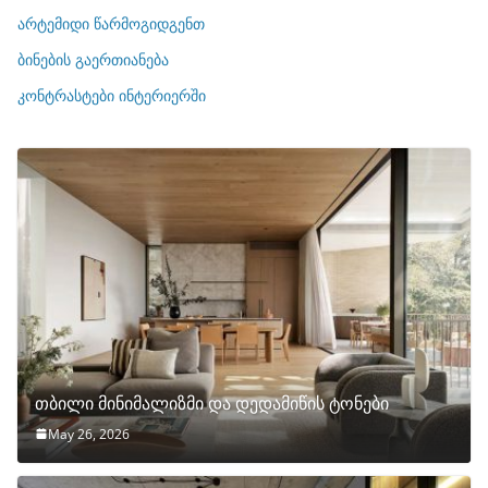
ი
არტემიდი წარმოგიდგენთ
ე
ბინების გაერთიანება
ბ
ი
კონტრასტები ინტერიერში
თბილი მინიმალიზმი და დედამიწის ტონები
May 26, 2026