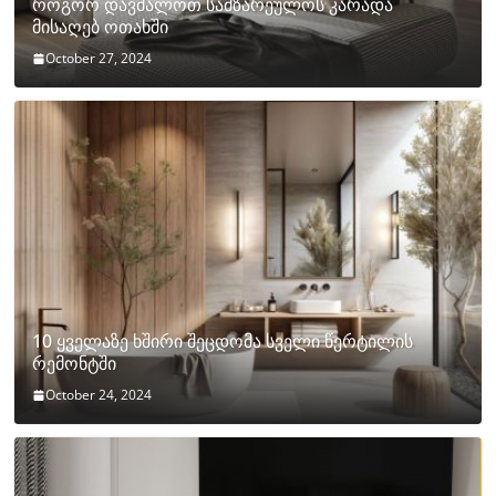
როგორ დავმალოთ სამზარეულოს კარადა
მისაღებ ოთახში
October 27, 2024
10 ყველაზე ხშირი შეცდომა სველი წერტილის
რემონტში
October 24, 2024