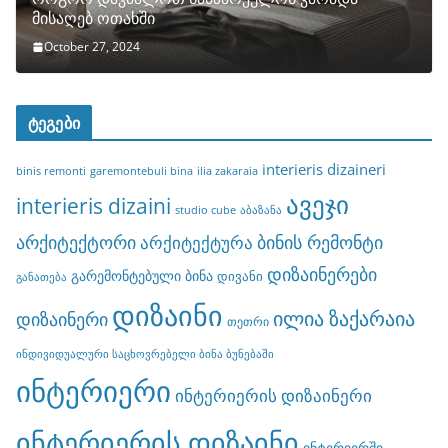
მისაღებ ოთახში
October 27, 2024
ტეგები
interieris dizaineri
binis remonti
garemontebuli bina
ilia zakaraia
ავეჯი
interieris dizaini
studio cube
აბაზანა
არქიტექტორი
ბინის რემონტი
არქიტექტურა
დიზაინერები
გარემონტებული ბინა
დივანი
განათება
დიზაინი
ილია ზაქარაია
დიზაინერი
თეთრი
ინდივიდუალური საცხოვრებელი ბინა ბუნებაში
ინტერიერი
ინტერიერის დიზაინერი
ინტერიერის დიზაინი
ინტერიერში