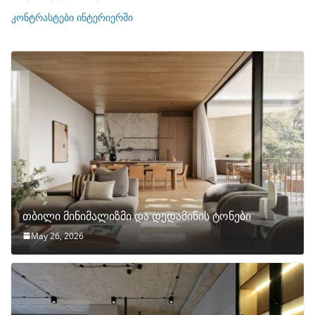
ი
კონტრასტები ინტერიერში
თბილი მინიმალიზმი და დედამიწის ტონები
May 26, 2026