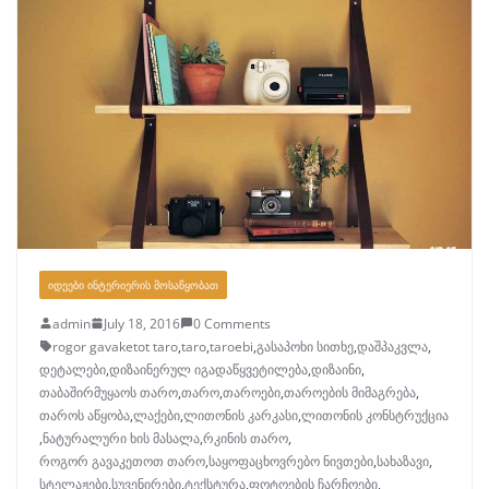
ᲘᲓᲔᲔᲑᲘ ᲘᲜᲢᲔᲠᲘᲔᲠᲘᲡ ᲛᲝᲡᲐᲬᲧᲝᲑᲐᲗ
admin
July 18, 2016
0 Comments
rogor gavaketot taro
,
taro
,
taroebi
,
გასაპოხი სითხე
,
დაშპაკვლა
,
დეტალები
,
დიზაინერულ იგადაწყვეტილება
,
დიზაინი
,
თაბაშირმუყაოს თარო
,
თარო
,
თაროები
,
თაროების მიმაგრება
,
თაროს აწყობა
,
ლაქები
,
ლითონის კარკასი
,
ლითონის კონსტრუქცია
,
ნატურალური ხის მასალა
,
რკინის თარო
,
როგორ გავაკეთოთ თარო
,
საყოფაცხოვრებო ნივთები
,
სახაზავი
,
სტელაჟები
,
სუვენირები
,
ტექსტურა
,
ფოტოების ჩარჩოები
,