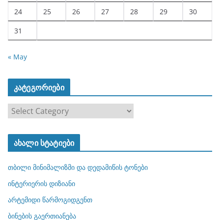
24
25
26
27
28
29
30
31
« May
კატეგორიები
კ
ა
ტ
ახალი სტატიები
ე
გ
თბილი მინიმალიზმი და დედამიწის ტონები
ო
რ
ინტერიერის დიზიანი
ი
არტემიდი წარმოგიდგენთ
ე
ბინების გაერთიანება
ბ